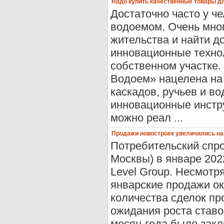
Надо купить качественные товары д
Достаточно часто у ч
водоемом. Очень мног
жительства и найти д
инновационные технол
собственном участке
Водоем» нацелена на 
каскадов, ручьев и в
инновационные инстр
можно реал ...
Продажи новостроек увеличились на
Потребительский спро
Москвы) в январе 202
Level Group. Несмотр
январские продажи ок
количества сделок п
ожидания роста ставо
месяц года было заклю