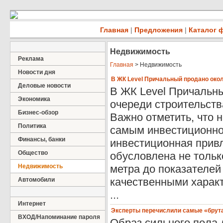
Главная
|
Предложения
|
Каталог 
Недвижимость
Реклама
Главная
> Недвижимость
Новости дня
В ЖК Level Причальный продано око
Деловые новости
В ЖК Level Причальны
Экономика
очереди строительств
Бизнес-обзор
Важно отметить, что 
Политика
самым инвестиционно
Финансы, банки
инвестиционная привл
Общество
обусловлена не тольк
Недвижимость
метра до показателей
качественными характ
Автомобили
...
Интернет
Эксперты перечислили самые «брут
ВХОД/Напоминание пароля
Образ сильного пола 