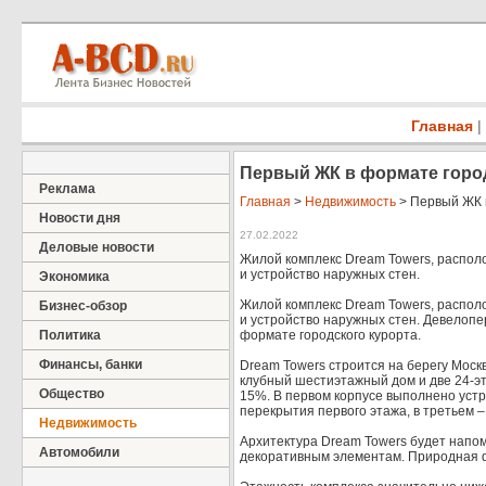
Главная
|
Первый ЖК в формате город
Реклама
Главная
>
Недвижимость
> Первый ЖК в
Новости дня
27.02.2022
Деловые новости
Жилой комплекс Dream Towers, располо
и устройство наружных стен.
Экономика
Жилой комплекс Dream Towers, располо
Бизнес-обзор
и устройство наружных стен. Девелопе
Политика
формате городского курорта.
Финансы, банки
Dream Towers строится на берегу Москвы
клубный шестиэтажный дом и две 24-э
Общество
15%. В первом корпусе выполнено устр
перекрытия первого этажа, в третьем 
Недвижимость
Архитектура Dream Towers будет напом
Автомобили
декоративным элементам. Природная ф