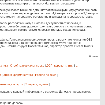
ям приватность проживания. В новом жилом комплексе девелопер
ятикомнатные квартиры отличаются большими площадями.
премиум-класса в Южном административном округе. Двухуровневые лоты
в чистоте на первом уровне составит 4,2 метра, на втором – 3,6 метров.
 лоты имеют панорамное остекление и выходы на террасы, с которых
рку, расположенному в шаговой доступности от проекта, и
дусмотрены беговые дорожки, фонтаны, детские и спортивные зоны,
 в мегаполисе» соответствует мировым трендам создания среды,
графику. Генеральным подрядчиком проекта выступает компания GES
строительства и качество нашего комплекса будут полностью
ода», - комментирует Павел Ульянов, директор проекта Dream Towers.
Источник:
ехника
|
Строй-материалы, сырье
|
ДСП, дерево, плиты
|
...
а
|
Химия, фармацевтика
|
Разное по теме
|
...
отенца, скатерти
|
Товары для дома
|
...
змещение деловой информации в разделах: Деловые предложения,
змещение деловой