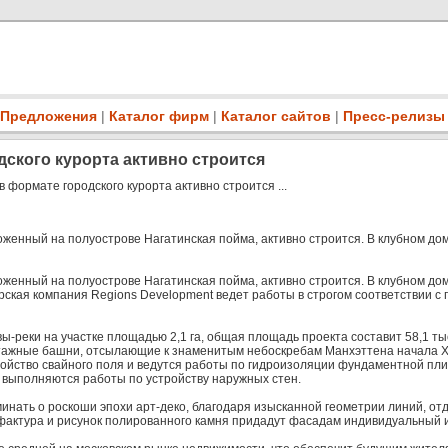
Предложения
|
Каталог фирм
|
Каталог сайтов
|
Пресс-релизы
ского курорта активно строится
 формате городского курорта активно строится ...
женный на полуострове Нагатинская пойма, активно строится. В клубном дом
женный на полуострове Нагатинская пойма, активно строится. В клубном дом
рская компания Regions Development ведет работы в строгом соответствии с
-реки на участке площадью 2,1 га, общая площадь проекта составит 58,1 тыс. 
тажные башни, отсылающие к знаменитым небоскребам Манхэттена начала XX
ойство свайного поля и ведутся работы по гидроизоляции фундаментной плит
– выполняются работы по устройству наружных стен.
инать о роскоши эпохи арт-деко, благодаря изысканной геометрии линий, от
актура и рисунок полированного камня придадут фасадам индивидуальный и 