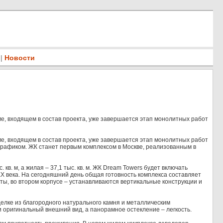
|
Новости
е, входящем в состав проекта, уже завершается этап монолитных работ
е, входящем в состав проекта, уже завершается этап монолитных работ
 графиком. ЖК станет первым комплексом в Москве, реализованным в
кв. м, а жилая – 37,1 тыс. кв. м. ЖК Dream Towers будет включать
 века. На сегодняшний день общая готовность комплекса составляет
ы, во втором корпусе – устанавливаются вертикальные конструкции и
делке из благородного натурального камня и металлическим
оригинальный внешний вид, а панорамное остекление – легкость.