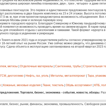
е средней на московском рынке недвижимости, что обеспечит будущим жител
редусмотрена широкая линейка планировок, двух-, трех-, четырех- и даже п
уровневых пентхаусов. Это первое и единственное предложение пентхаусов 
т расположены в двух башнях комплекса на 23 и 24 этажах. Высота потолков 
7,5 кв. м, при этом проектом предусмотрена возможность объединения. Все
ежную Москвы-реки и зеленую парковую зону.
ормате городского курорта. Благодаря Северному и Южному ландшафтному па
й появляется возможность проводить время на свежем воздухе. В парке пре
зоны для спокойного отдыха с шезлонгами и гамаками. Такой формат «курорта
пного города в уединении и рекреации.
m Towers в июле 2021 года и осуществляем работы согласно утвержденному 
т 18-летний опыт на рынке России. Уже сейчас можно увидеть, что динамика 
тусу. Сдача объекта в эксплуатацию запланирована на второй квартал 2023 г
епеж, метизы
|
Отделочные материалы
|
Сантехника, трубы
|
Строительная т
 ГСМ, дизтопливо
|
Нефть, газ, уголь
|
Металлы, металлопрокат
|
Тара, упаковк
е
|
Кожаные, меховые изделия
|
Ткани, текстиль
|
Обувь ассортимент
|
КПБ, пол
редложения. Торговля, бизнес, экономика - события, новости, обзоры
. Ра
рговля, бизнес, рынки, финансы, экономика, промышленность. Свободное ра