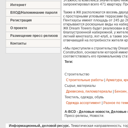
Этажность комплекса значительно ниж
запроектировал всего 471 квартиру. П
Интернет
Также в ЖК расположатся восемь двух
ВХОД/Напоминание пароля
с просторными угловыми террасами буду
Регистрация
Пентхаусы имеют площадь от 245 до 26
открываются роскошные виды на набер
О проекте
ЖК Dream Towers будет реализован в ф
благоустроенной набережной, у жителе
Размещение пресс-релизов
летний кинотеатр, яхт-клуб, а также 
отвечающей на потребности жителя кру
Контакты
«Мы приступили к строительству Drea
Construction, основатели которой имею
соответствовать его премиальному ста
Теги:
Строительство
Строительные работы
|
Арматура, кр
Сырье, материалы
Древесина, пиломатериалы
|
Бензин,
Текстиль, одежда, обувь
Одежда ассортимент
|
Разное по тем
A-BCD - Деловые новости, Деловые п
Пресс-релизы, Новости.
Информационный, деловой ресурс.
Тематическая направленность: то