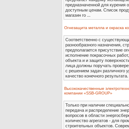
предназначенной для курения 
доступным ценам. Список прод
магазин го ...
Огнезащита металла и окраска к
Соответственно с существующи
разнообразного назначения, ст
предполагается присутствие ог
исполнение покрасочных работ,
объекта и и защиту поверхност
лица должны поручать провере
с решением задач различного у
качество конечного результата.
Высококачественные электротехни
компании «SSB-GROUP»
Только при наличии специальн
передача и распределение эне
вопросов в области энергосбе
количество агрегатов - для пр
строительных объектов. Совр