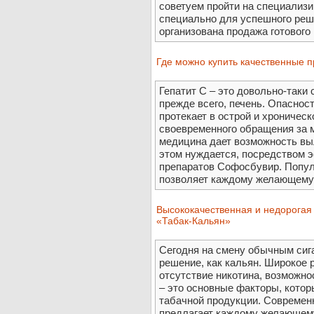
советуем пройти на специализ
специально для успешного реш
организована продажа готового .
Где можно купить качественные п
Гепатит С – это довольно-таки
прежде всего, печень. Опасност
протекает в острой и хроничес
своевременного обращения за
медицина дает возможность выл
этом нуждается, посредством
препаратов Софосбувир. Попу
позволяет каждому желающему 
Высококачественная и недорогая
«Табак-Кальян»
Сегодня на смену обычным сиг
решение, как кальян. Широкое 
отсутствие никотина, возможно
– это основные факторы, кото
табачной продукции. Современ
предлагает каждому желающем