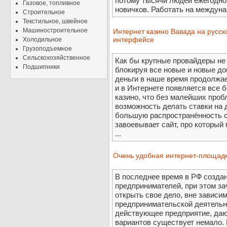
потому тысячи людей ежегодно 
Газовое, топливное
новичков. Работать на междунар
Строительное
Текстильное, швейное
Машиностроительное
Интернет казино Вавада на русско
интерфейсе
Холодильное
Грузоподъемное
Сельскохозяйственное
Как бы крупные провайдеры не 
Подшипники
блокируя все новые и новые до
деньги в наше время продолжа
и в Интернете появляется все 
казино, что без малейших проб
возможность делать ставки на д
большую распространённость с
завоевывает сайт, про который
...
Очень удобная интернет-площадка
В последнее время в РФ созда
предпринимателей, при этом з
открыть свое дело, вне зависим
предпринимательской деятельн
действующее предприятие, даю
вариантов существует немало. 