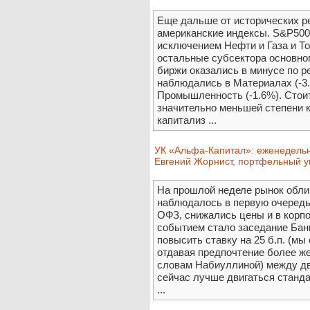
Еще дальше от исторических р
американские индексы. S&P500
исключением Нефти и Газа и То
остальные субсектора основно
биржи оказались в минусе по 
наблюдались в Материалах (-3.
Промышленность (-1.6%). Стоит
значительно меньшей степени 
капитализ ...
УК «Альфа-Капитал»: еженедельн
Евгений Жорнист, портфельный 
На прошлой неделе рынок обли
наблюдалось в первую очередь 
ОФЗ, снижались цены и в корп
событием стало заседание Бан
повысить ставку на 25 б.п. (мы 
отдавая предпочтение более ж
словам Набиуллиной) между дв
сейчас лучше двигаться станд
...