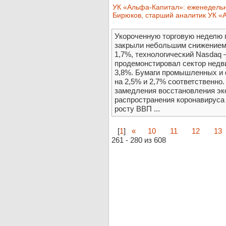
УК «Альфа-Капитал»: еженедельн
Бирюков, старший аналитик УК «
Укороченную торговую неделю 
закрыли небольшим снижением.
1,7%, технологический Nasdaq 
продемонстировал сектор недв
3,8%. Бумаги промышленных и 
на 2,5% и 2,7% соответственно
замедления восстановления эко
распространения коронавируса 
росту ВВП ...
[
1
]
«
10
11
12
13
261 - 280 из 608