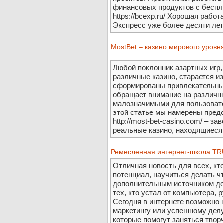
финансовых продуктов с беспл
https://bcexp.ru/ Хорошая рабо
Экспресс уже более десяти лет
MostBet – казино мирового уровн
Любой поклонник азартных игр,
различные казино, старается из
сформированы привлекательные
обращает внимание на различны
малозначимыми для пользовател
этой статье мы намерены пред
http://most-bet-casino.com/ – з
реальные казино, находящиеся 
Ремесленная интернет-школа T
Отличная новость для всех, кт
потенциал, научиться делать ч
дополнительным источником до
тех, кто устал от компьютера, 
Сегодня в интернете возможно 
маркетингу или успешному делу
которые помогут заняться твор