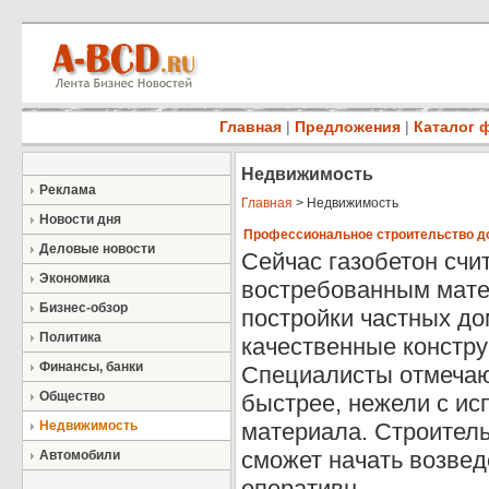
Главная
|
Предложения
|
Каталог 
Недвижимость
Реклама
Главная
> Недвижимость
Новости дня
Профессиональное строительство до
Деловые новости
Сейчас газобетон счи
Экономика
востребованным мате
Бизнес-обзор
постройки частных дом
Политика
качественные констру
Финансы, банки
Специалисты отмечаю
Общество
быстрее, нежели с ис
Недвижимость
материала. Строител
сможет начать возвед
Автомобили
оперативн ...