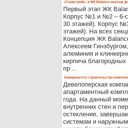
«Главстрой»: в ЖК Balance монтаж ф
Первый этап ЖК Balan
Корпус №1 и №2 – 6-с
30 этажей). Корпус №
этажей). На всех се
Концепция ЖК Balanc
Алексеем Гинзбургом
алюминия и клинкерно
кирпича благородных 
пр ...
Завершается строительство комплекс
Девелоперская компан
апартаментный компле
года. На данный моме
внутренних стен и пе
остекление, заверша
системам и наружным