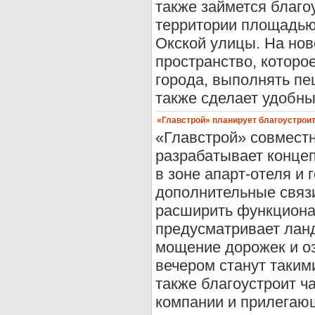
также займется благо
территории площадью 
Окской улицы. На нов
пространство, которо
города, выполнять п
также сделает удобным
«Главстрой» планирует благоустрои
«Главстрой» совмест
разрабатывает конце
в зоне апарт-отеля и 
дополнительные связ
расширить функциона
предусматривает лан
мощение дорожек и оз
вечером станут таким
также благоустроит ч
компании и прилегающ