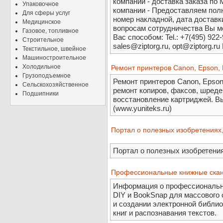
компании - доставка заказа по
Упаковочное
компании - Предоставляем пол
Для сферы услуг
номер накладной, дата доставки
Медицинское
вопросам сотрудничества Вы м
Газовое, топливное
Вас способом: Tel.: +7(495) 922-9
Строительное
sales@ziptorg.ru, opt@ziptorg.
Текстильное, швейное
Машиностроительное
Холодильное
Ремонт принтеров Canon, Epson,
Грузоподъемное
Ремонт принтеров Canon, Epson,
Сельскохозяйственное
ремонт копиров, факсов, шредер
Подшипники
восстановление картриджей. В
(www.yuniteks.ru)
Портал о полезных изобретениях,
Портал о полезных изобретения
Профессиональные книжные скан
Информация о профессиональны
DIY и BookSnap для массового с
и создании электронной библио
книг и распознавания текстов.