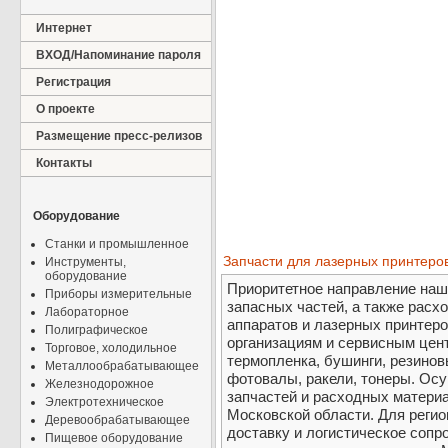
Интернет
ВХОД/Напоминание пароля
Регистрация
О проекте
Размещение пресс-релизов
Контакты
Оборудование
Станки и промышленное
Запчасти для лазерных принтеро
Инструменты,
оборудование
Приоритетное направление наше
Приборы измерительные
запасных частей, а также рас
Лабораторное
аппаратов и лазерных принтеро
Полиграфическое
организациям и сервисным цен
Торговое, холодильное
термопленка, бушинги, резинов
Металлообрабатывающее
фотовалы, ракели, тонеры. Ос
Железнодорожное
запчастей и расходных материа
Электротехническое
Московской области. Для реги
Деревообрабатывающее
доставку и логистическое сопр
Пищевое оборудование