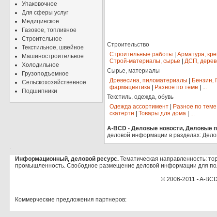
Упаковочное
Для сферы услуг
Медицинское
Газовое, топливное
Строительное
Строительство
Текстильное, швейное
Строительные работы
|
Арматура, кр
Машиностроительное
Строй-материалы, сырье
|
ДСП, дерев
Холодильное
Сырье, материалы
Грузоподъемное
Древесина, пиломатериалы
|
Бензин, 
Сельскохозяйственное
фармацевтика
|
Разное по теме
|
...
Подшипники
Текстиль, одежда, обувь
Одежда ассортимент
|
Разное по теме
скатерти
|
Товары для дома
|
...
A-BCD - Деловые новости, Деловые пр
деловой информации в разделах: Дело
.
Информационный, деловой ресурс.
Тематическая направленность: тор
промышленность. Свободное размещение деловой информации для по
© 2006-2011 - A-BCD
Коммерческие предложения партнеров: