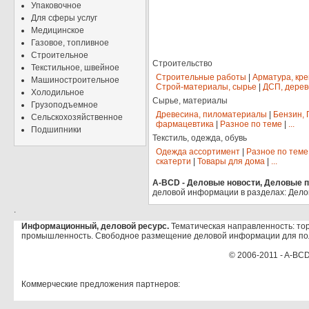
Упаковочное
Для сферы услуг
Медицинское
Газовое, топливное
Строительное
Строительство
Текстильное, швейное
Строительные работы
|
Арматура, кр
Машиностроительное
Строй-материалы, сырье
|
ДСП, дерев
Холодильное
Сырье, материалы
Грузоподъемное
Древесина, пиломатериалы
|
Бензин, 
Сельскохозяйственное
фармацевтика
|
Разное по теме
|
...
Подшипники
Текстиль, одежда, обувь
Одежда ассортимент
|
Разное по теме
скатерти
|
Товары для дома
|
...
A-BCD - Деловые новости, Деловые пр
деловой информации в разделах: Дело
.
Информационный, деловой ресурс.
Тематическая направленность: тор
промышленность. Свободное размещение деловой информации для по
© 2006-2011 - A-BCD
Коммерческие предложения партнеров: