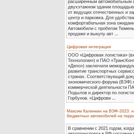
расширенным автомобильным с
двухэтажном здании площадью 
от ведущих отечественных и з
центр и парковка. Для удобств
комфортабельная зона ожидани
Автомобили с пробегом Тюмень
продаже и выкупу авт ...
Цифровая интеграция
ООО «Цифровая логистика» (в
Технологии») и ПАО «ТрансКонт
«Дело») заключили меморандум
развитие транспортных сервисо
странах. Соответствующий док
экономического форума (ВЭФ) 
коммерческой деятельности П
Подылов и директор по логист
Горбунов. «Цифрови ...
Максим Калинкин на ВЭФ-2023: н
бюджетных автомобилей на терр
В сравнении с 2021 годом, когд
автотранспорта в РФ составил б