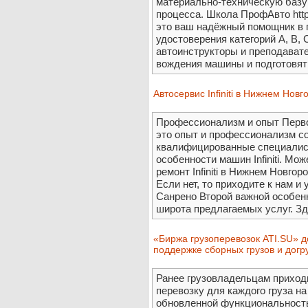
материально-техническую базу
процесса. Школа ПрофАвто https
это ваш надёжный помощник в 
удостоверения категорий A, B,
автоинструкторы и преподавате
вождения машины и подготовят 
Автосервис Infiniti в Нижнем Но
Профессионализм и опыт Перво
это опыт и профессионализм со
квалифицированные специалист
особенности машин Infiniti. Мож
ремонт Infiniti в Нижнем Новг
Если нет, то приходите к нам и
Санрено Второй важной особен
широта предлагаемых услуг. Зде
«Биржа грузоперевозок ATI.SU» 
поддержке сборных грузов и догр
Ранее грузовладельцам приход
перевозку для каждого груза на
обновленной функциональность