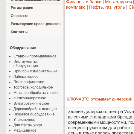
Финансы и банки
|
Металлургия
комплекс
|
Нефть, газ, уголь
|
СМ
Регистрация
О проекте
Размещение пресс-релизов
Контакты
Оборудование
Станки и промышленное
Инструменты,
оборудование
Приборы измерительные
Лабораторное
Полиграфическое
Торговое, холодильное
Металлообрабатывающее
Железнодорожное
КЛЮЧАВТО открывает дилерский ц
Электротехническое
Деревообрабатывающее
Здание дилерского центра Voya
Пищевое оборудование
высокими стандартами бренда.
Упаковочное
современными мощностями, по
Для сферы услуг
специнструментом для работы 
Медицинское
день в точке продаж представл