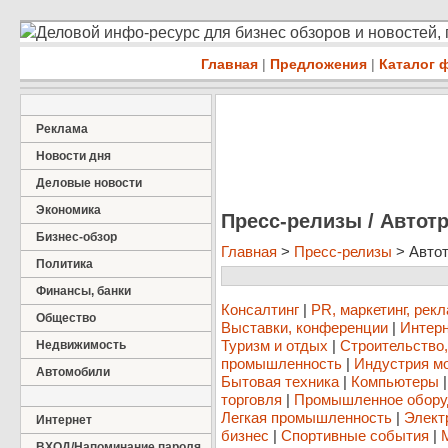
Деловой инфо-ресурс для бизнес обзоров и новостей,
Главная
|
Предложения
|
Каталог 
Реклама
Новости дня
Деловые новости
Экономика
Пресс-релизы / Автот
Бизнес-обзор
Главная
>
Пресс-релизы
> Автот
Политика
Финансы, банки
Консалтинг
|
PR, маркетинг, рек
Общество
Выставки, конференции
|
Интерн
Туризм и отдых
|
Строительство
Недвижимость
промышленность
|
Индустрия м
Автомобили
Бытовая техника
|
Компьютеры
торговля
|
Промышленное обору
Легкая промышленность
|
Элект
Интернет
бизнес
|
Спортивные события
|
ВХОД/Напоминание пароля