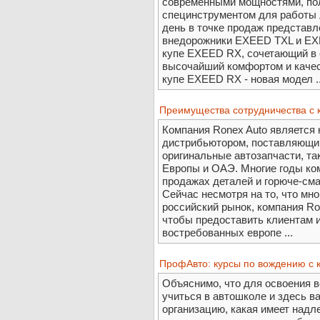
современными мощностями, по
специнструментом для работы 
день в точке продаж представ
внедорожники EXEED TXL и EXE
купе EXEED RX, сочетающий в 
высочайший комфортом и качес
купе EXEED RX - новая модел ..
Преимущества сотрудничества с 
Компания Ronex Auto является
дистрибьютором, поставляющим
оригинальные автозапчасти, так
Европы и ОАЭ. Многие годы ко
продажах деталей и горюче-см
Сейчас несмотря на то, что мн
российский рынок, компания Ro
чтобы предоставить клиентам и
востребованных европе ...
ПрофАвто: курсы по вождению с 
Объяснимо, что для освоения 
учиться в автошколе и здесь 
организацию, какая имеет над