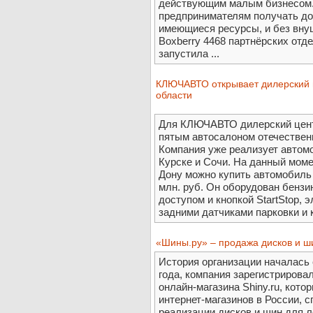
действующим малым бизнесом.
предпринимателям получать до
имеющиеся ресурсы, и без вну
Boxberry 4468 партнёрских отде
запустила ...
КЛЮЧАВТО открывает дилерский ц
области
Для КЛЮЧАВТО дилерский цент
пятым автосалоном отечественн
Компания уже реализует автом
Курске и Сочи. На данный мом
Дону можно купить автомобиль 
млн. руб. Он оборудован бенз
доступом и кнопкой StartStop,
задними датчиками парковки и к
«Шины.ру» – продажа дисков и ш
История организации началась е
года, компания зарегистрирова
онлайн-магазина Shiny.ru, кот
интернет-магазинов в России,
реализации дисков и шин для 