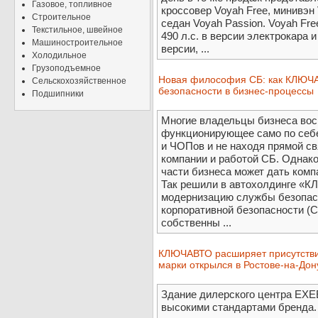
Газовое, топливное
кроссовер Voyah Free, минивэн
Строительное
седан Voyah Passion. Voyah Fr
Текстильное, швейное
490 л.с. в версии электрокара и
Машиностроительное
версии, ...
Холодильное
Грузоподъемное
Новая философия СБ: как КЛЮЧА
Сельскохозяйственное
безопасности в бизнес-процессы
Подшипники
Многие владельцы бизнеса восп
функционирующее само по себе
и ЧОПов и не находя прямой с
компании и работой СБ. Однако
части бизнеса может дать ком
Так решили в автохолдинге «
модернизацию службы безопасн
корпоративной безопасности (С
собственны ...
КЛЮЧАВТО расширяет присутстви
марки открылся в Ростове-на-Дон
Здание дилерского центра EXE
высокими стандартами бренда.