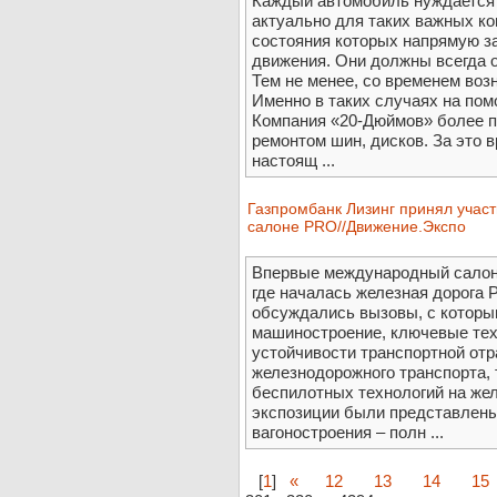
Каждый автомобиль нуждается 
актуально для таких важных ко
состояния которых напрямую з
движения. Они должны всегда о
Тем не менее, со временем воз
Именно в таких случаях на пом
Компания «20-Дюймов» более п
ремонтом шин, дисков. За это
настоящ ...
Газпромбанк Лизинг принял уча
салоне PRO//Движение.Экспо
Впервые международный салон 
где началась железная дорога 
обсуждались вызовы, с которы
машиностроение, ключевые те
устойчивости транспортной отр
железнодорожного транспорта, 
беспилотных технологий на жел
экспозиции были представлены
вагоностроения – полн ...
[
1
]
«
12
13
14
15