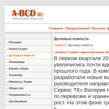
Главная
|
Предложения
|
Каталог 
Деловые новости
Реклама
Главная
> Деловые новости
Новости дня
«Байкал Сервис» вдвое увеличил об
Деловые новости
В первом квартале 20
Экономика
увеличились почти в
Бизнес-обзор
прошлого года. В ко
Политика
разработали новые в
Финансы, банки
руководителя направ
Общество
Сервис ТК» Валерия 
Недвижимость
по перевозке и хране
рост. На этом фоне т
Автомобили
в ...