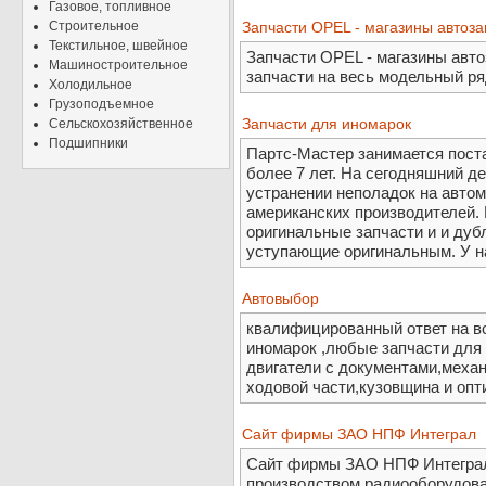
Газовое, топливное
Строительное
Запчасти OPEL - магазины автоз
Текстильное, швейное
Запчасти OPEL - магазины авто
Машиностроительное
запчасти на весь модельный р
Холодильное
Грузоподъемное
Запчасти для иномарок
Сельскохозяйственное
Подшипники
Партс-Мастер занимается пост
более 7 лет. На сегодняшний д
устранении неполадок на автом
американских производителей. 
оригинальные запчасти и и дуб
уступающие оригинальным. У н
Автовыбор
квалифицированный ответ на в
иномарок ,любые запчасти для 
двигатели с документами,механ
ходовой части,кузовщина и опт
Сайт фирмы ЗАО НПФ Интеграл
Сайт фирмы ЗАО НПФ Интеграл
производством радиооборудова