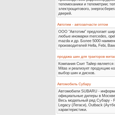
телемеханики и телеметрии; те
электрощитового, энергосбере
дверей.
Автотим - автозапчасти оптом
ООО "Автотим" предлогает шир
любые иномарки mercedes, opel,
mazda и др. Более 5000 наиме
производителей Hella, Febi, Baw
продажа шин для тракторов мита
Компания Скит Тайер являетс
Mitas и реализует продукцию к
выбор шин и дисков.
Автомобиль Субару
Автомобили SUBARU - информа
официальные дилеры в Москве 
Весь модельный ряд Субару - Fo
Legacy (Легаси), Outback (Аутб
характеристики.