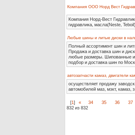
Компания ООО Норд Вест Гидравл
Компания Норд-Вест Гидравли
гидравлика, масла(Neste, Teboil)
Любые шины и литые диски в нали
Полный ассортимент шин и литы
Продажа и доставка шин и дисков.
любые размеры. Шипованные и
подбор и доставка шин по Моск
автозапчасти камаз, двигатели ка
осуществляет продажу заводски
автомобилей маз, мзкт, камаз, з
[
1
]
«
34
35
36
37
832 из 832