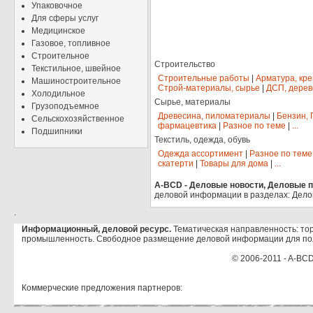
Упаковочное
Для сферы услуг
Медицинское
Газовое, топливное
Строительное
Строительство
Текстильное, швейное
Строительные работы
|
Арматура, кр
Машиностроительное
Строй-материалы, сырье
|
ДСП, дерев
Холодильное
Сырье, материалы
Грузоподъемное
Древесина, пиломатериалы
|
Бензин, 
Сельскохозяйственное
фармацевтика
|
Разное по теме
|
...
Подшипники
Текстиль, одежда, обувь
Одежда ассортимент
|
Разное по теме
скатерти
|
Товары для дома
|
...
A-BCD - Деловые новости, Деловые пр
деловой информации в разделах: Дело
.
Информационный, деловой ресурс.
Тематическая направленность: тор
промышленность. Свободное размещение деловой информации для по
© 2006-2011 - A-BCD
Коммерческие предложения партнеров: