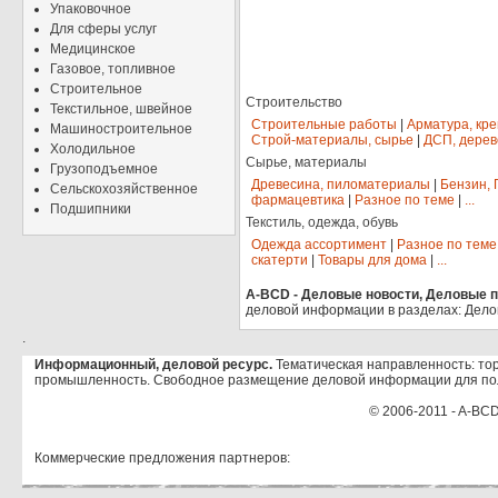
Упаковочное
Для сферы услуг
Медицинское
Газовое, топливное
Строительное
Строительство
Текстильное, швейное
Строительные работы
|
Арматура, кр
Машиностроительное
Строй-материалы, сырье
|
ДСП, дерев
Холодильное
Сырье, материалы
Грузоподъемное
Древесина, пиломатериалы
|
Бензин, 
Сельскохозяйственное
фармацевтика
|
Разное по теме
|
...
Подшипники
Текстиль, одежда, обувь
Одежда ассортимент
|
Разное по теме
скатерти
|
Товары для дома
|
...
A-BCD - Деловые новости, Деловые пр
деловой информации в разделах: Дело
.
Информационный, деловой ресурс.
Тематическая направленность: тор
промышленность. Свободное размещение деловой информации для по
© 2006-2011 - A-BCD
Коммерческие предложения партнеров: