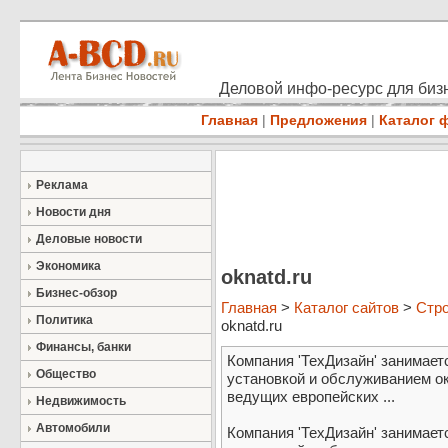
Деловой инфо-ресурс для бизн
Главная
|
Предложения
|
Каталог 
Реклама
Новости дня
Деловые новости
Экономика
oknatd.ru
Бизнес-обзор
Главная
>
Каталог сайтов
>
Стро
Политика
oknatd.ru
Финансы, банки
Компания 'ТехДизайн' занимает
Общество
установкой и обслуживанием о
ведущих европейских ...
Недвижимость
Автомобили
Компания 'ТехДизайн' занимает