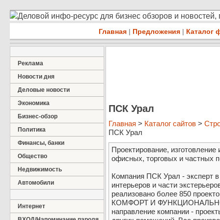
Деловой инфо-ресурс для бизнес обзоров и новостей,
Главная
|
Предложения
|
Каталог 
Реклама
Новости дня
Деловые новости
Экономика
ПСК Урал
Бизнес-обзор
Главная
>
Каталог сайтов
>
Стро
Политика
ПСК Урал
Финансы, банки
Проектирование, изготовление 
Общество
офисных, торговых и частных 
Недвижимость
Компания ПСК Урал - эксперт 
Автомобили
интерьеров и части экстерьеров
реализовано более 850 проек
КОМФОРТ И ФУНКЦИОНАЛЬНО
Интернет
направление компании - проек
ВХОД/Напоминание пароля