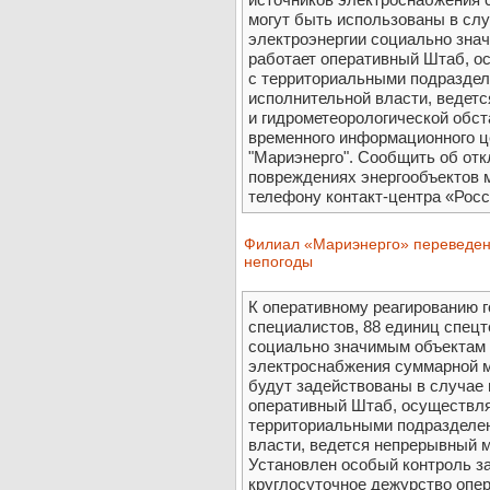
могут быть использованы в сл
электроэнергии социально зна
работает оперативный Штаб, 
с территориальными подразде
исполнительной власти, ведет
и гидрометеорологической обст
временного информационного ц
"Мариэнерго". Сообщить об от
повреждениях энергообъектов 
телефону контакт-центра «Росс
Филиал «Мариэнерго» переведен 
непогоды
К оперативному реагированию г
специалистов, 88 единиц спецт
социально значимым объектам 
электроснабжения суммарной м
будут задействованы в случае
оперативный Штаб, осуществл
территориальными подразделе
власти, ведется непрерывный м
Установлен особый контроль за
круглосуточное дежурство опе