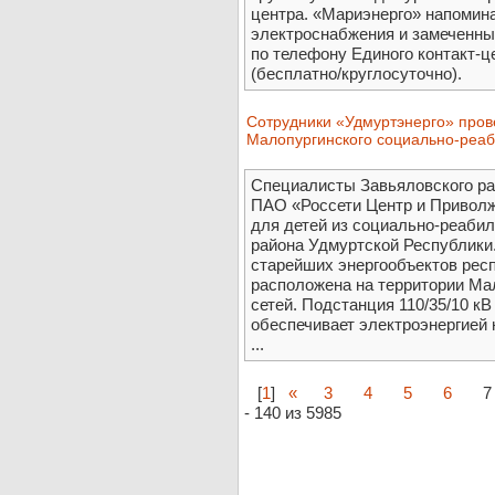
центра. «Мариэнерго» напомина
электроснабжения и замеченны
по телефону Единого контакт-ц
(бесплатно/круглосуточно).
Сотрудники «Удмуртэнерго» прове
Малопургинского социально-реаб
Специалисты Завьяловского ра
ПАО «Россети Центр и Приволж
для детей из социально-реаби
района Удмуртской Республики.
старейших энергообъектов респ
расположена на территории Мал
сетей. Подстанция 110/35/10 к
обеспечивает электроэнергией
...
[
1
]
«
3
4
5
6
7
- 140 из 5985