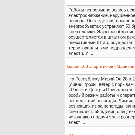
Работы непрерывно велись всю 
электроснабжение, нарушенное 
региона. Последствия локальн
энергообъектах устраняют 59 бр
спецтехники. Электронабжение
осуществляется в штатном реж
оперативный Штаб, осуществл
территориальными подразделе
власти. У ...
Более 160 энергетиков «Мариэне
На Республику Марий Эл 28 и 
(ливни, грозы, ветер с порывам
«Россети Центр и Приволжье» 
особый режим работы и операт
последствий непогоды. Ликвид
возникших из-за непогоды, зани
специалист, 58 единиц спецтех
источников подачи электроэне
элект ...