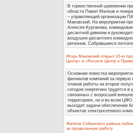
В торжественной церемонии пр
области Павел Малков и генер
– управляющей организации ПА
Маковский. На мероприятии при
Алексея Курганова, командован
десантной дивизии и руководит
воздушно-десантного командног
регионов. Собравшиеся почтили
Игорь Маковский открыл 10-ю пр
Центр» и «Россети Центр и Прив
Основная повестка мероприятия
филиалов компаний за первую п
планов работы на второе полуг
сегодня энергетики трудятся в
связанных с возросшей внешней
территориях, но и во всем ЦФО
выходят задачи обеспечения б
объектов электросетевого компл
Жители Собинского района побла
за проделанную работу