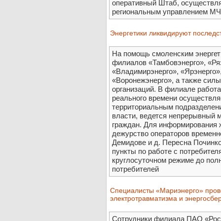
оперативный Штаб, осуществл
региональным управлением МЧС
Энергетики ликвидируют последс
На помощь смоленским энергет
филиалов «Тамбовэнерго», «Ряз
«Владимирэнерго», «Ярэнерго»,
«Воронежэнерго», а также сил
организаций. В филиале работ
реального времени осуществл
территориальным подразделен
власти, ведется непрерывный 
граждан. Для информирования 
дежурство операторов временно
Демидове и д. Пересна Починк
пункты по работе с потребител
круглосуточном режиме до пол
потребителей
Специалисты «Мариэнерго» пров
электротравматизма и энергосбе
Сотрудники филиала ПАО «Рос