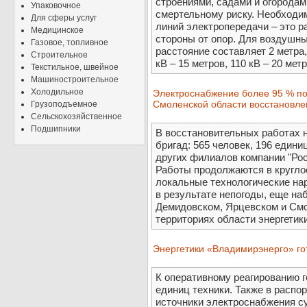
строениями, садами и огородам
Упаковочное
смертельному риску. Необходим
Для сферы услуг
линий электропередачи – это р
Медицинское
стороны от опор. Для воздушны
Газовое, топливное
расстояние составляет 2 метра,
Строительное
кВ – 15 метров, 110 кВ – 20 мет
Текстильное, швейное
Машиностроительное
Холодильное
Электроснабжение более 95 % по
Смоленской области восстановле
Грузоподъемное
Сельскохозяйственное
Подшипники
В восстановительных работах н
бригад: 565 человек, 196 едини
других филиалов компании "Рос
Работы продолжаются в кругло
локальные технологические на
в результате непогоды, еще н
Демидовском, Ярцевском и Смо
территориях области энергетик
Энергетики «Владимирэнерго» гот
К оперативному реагированию го
единиц техники. Также в расп
источники электроснабжения с