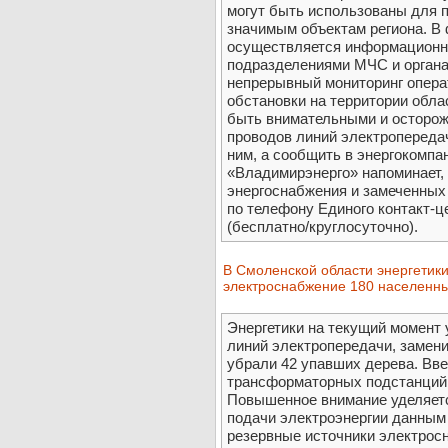
могут быть использованы для 
значимым объектам региона. В
осуществляется информационн
подразделениями МЧС и органа
непрерывный мониторинг опера
обстановки на территории обла
быть внимательными и осторо
проводов линий электропередач
ним, а сообщить в энергокомп
«Владимирэнерго» напоминает,
энергоснабжения и замеченных
по телефону Единого контакт-ц
(бесплатно/круглосуточно).
В Смоленской области энергетик
электроснабжение 180 населенны
Энергетики на текущий момент
линий электропередачи, замен
убрали 42 упавших дерева. Вве
трансформаторных подстанций 
Повышенное внимание уделяет
подачи электроэнергии данным
резервные источники электрос