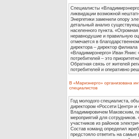
Специалисты «Владимирэнерго
ликвидации возможной нештатн
Энергетики заменили опору эле
детальный анализ существующ
населенного пункта. «Огромная
неравнодушие и правильную оц
отмечается в благодарственном
директора – директор филиала
«Владимирэнерго» Иван Янин:
потребителей – это приоритетна
Обратная связь от жителей рег
потребителей и оперативно ре
В «Мариэнерго» организована ин
специалистов
Год молодого специалиста, об
директором «Россети Центр» и
Владимировичем Маковским, по
мероприятий для сотрудников.
участников из районов электри
Состав команд определил жреб
предстояло ответить на самые 