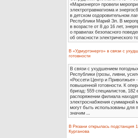
«Мариэнерго» провели меропри
электротравматизма и энергос
в детском оздоровительном лаг
Республики Марий Эл. В мероп
в возрасте от 8 до 16 лет, энер
о правилах безопасного поведе
об опасности электрического то
В «Удмуртэнерго» в связи с уху
готовности
В связи с ухудшением погодны
Республики (грозы, ливни, усил
«Россети Центр и Приволжье» 
повышенной готовности. К опер
бригад: 559 специалистов, 182
распоряжении филиала находят
электроснабжения суммарной м
могут быть использованы для 
значим ...
В Рязани открылась подстанция 1
Курганова