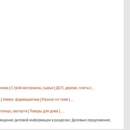
хника
|
Строй-материалы, сырье
|
ДСП, дерево, плиты
|
...
|
Химия, фармацевтика
|
Разное по теме
|
...
отенца, скатерти
|
Товары для дома
|
...
мещение деловой информации в разделах: Деловые предложения,