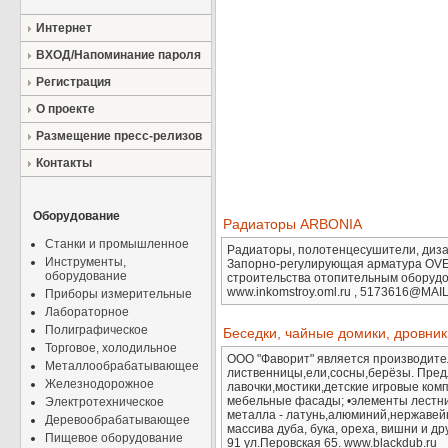
Интернет
ВХОД/Напоминание пароля
Регистрация
О проекте
Размещение пресс-релизов
Контакты
Оборудование
Радиаторы ARBONIA
Станки и промышленное
Радиаторы, полотенцесушители, диз
Инструменты,
Запорно-регулирующая арматура OVEN
оборудование
строительства отопительным оборудова
www.inkomstroy.oml.ru , 5173616@MAI
Приборы измерительные
Лабораторное
Полиграфическое
Беседки, чайные домики, дровни
Торговое, холодильное
ООО "Фаворит" является производителе
Металлообрабатывающее
лиственницы,ели,сосны,берёзы. Предл
Железнодорожное
лавочки,мостики,детские игровые комп
мебельные фасады; •элементы лестниц
Электротехническое
металла - латунь,алюминий,нержавейка
Деревообрабатывающее
массива дуба, бука, ореха, вишни и др
Пищевое оборудование
91 ул.Перовская 65. www.blackdub.ru