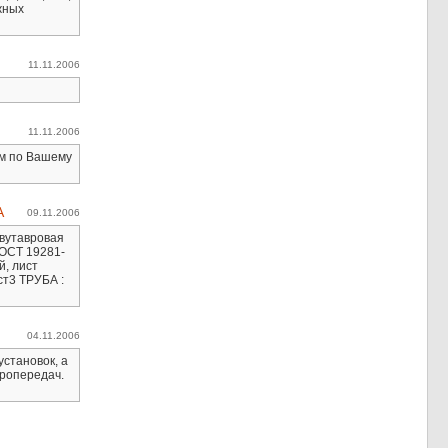
жных
11.11.2006
11.11.2006
им по Вашему
А
09.11.2006
двутавровая
ГОСТ 19281-
й, лист
ст3 ТРУБА :
04.11.2006
становок, а
тропередач.