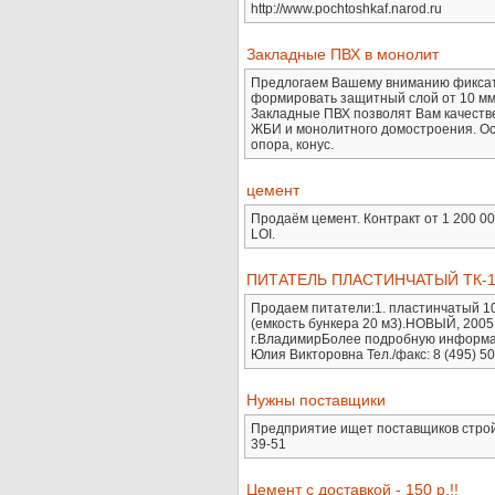
http://www.pochtoshkaf.narod.ru
Закладные ПВХ в монолит
Предлогаем Вашему вниманию фиксат
формировать защитный слой от 10 мм 
Закладные ПВХ позволят Вам качеств
ЖБИ и монолитного домостроения. Осн
опора, конус.
цемент
Продаём цемент. Контракт от 1 200 00
LOI.
ПИТАТЕЛЬ ПЛАСТИНЧАТЫЙ ТК-16
Продаем питатели:1. пластинчатый 1
(емкость бункера 20 м3).НОВЫЙ, 2005 
г.ВладимирБолее подробную информаци
Юлия Викторовна Тел./факс: 8 (495) 5
Нужны поставщики
Предприятие ищет поставщиков стройма
39-51
Цемент с доставкой - 150 р.!!