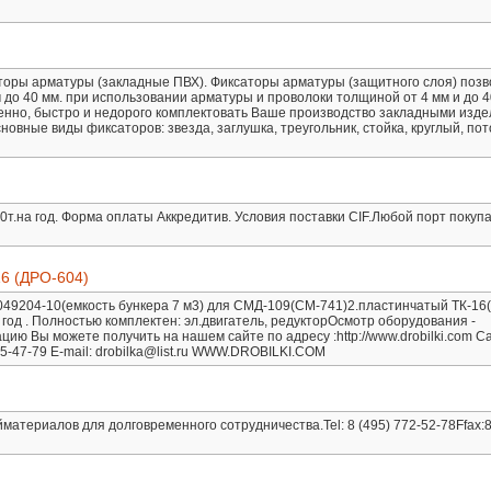
оры арматуры (закладные ПВХ). Фиксаторы арматуры (защитного слоя) поз
до 40 мм. при использовании арматуры и проволоки толщиной от 4 мм и до 4
енно, быстро и недорого комплектовать Ваше производство закладными изд
овные виды фиксаторов: звезда, заглушка, треугольник, стойка, круглый, по
0т.на год. Форма оплаты Аккредитив. Условия поставки CIF.Любой порт покуп
 (ДРО-604)
049204-10(емкость бункера 7 м3) для СМД-109(СМ-741)2.пластинчатый ТК-16
год . Полностью комплектен: эл.двигатель, редукторОсмотр оборудования -
ю Вы можете получить на нашем сайте по адресу :http://www.drobilki.com С
05-47-79 E-mail: drobilka@list.ru WWW.DROBILKI.COM
териалов для долговременного сотрудничества.Tel: 8 (495) 772-52-78Ffax:8 