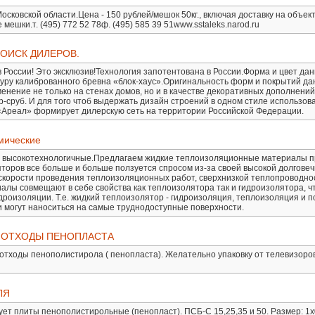
осковской области.Цена - 150 рублей/мешок 50кг., включая доставку на объект
шки.т. (495) 772 52 78ф. (495) 585 39 51www.sstaleks.narod.ru
 ПОИСК ДИЛЕРОВ.
в России! Это эксклюзив!Технология запотентована в России.Форма и цвет дан
уру калиброванного бревна «блок-хаус».Оригинальность форм и покрытий да
нение не только на стенах домов, но и в качестве декоративных дополнений 
р-сруб. И для того чтоб выдержать дизайн строений в одном стиле использов
Ареал» формирует дилерскую сеть на территории Российской Федерации.
ические
, высокотехнологичные.Предлагаем жидкие теплоизоляционные материалы п
оров все больше и больше ползуется спросом из-за своей высокой долговеч
, скорости проведения теплоизоляционных работ, сверхнизкой теплопроводнос
иалы совмещают в себе свойства как теплоизолятора так и гидроизолятора, ч
роизоляции. Т.е. жидкий теплоизолятор - гидроизоляция, теплоизоляция и 
 могут наноситься на самые труднодоступные поверхности.
ве ОТХОДЫ ПЕНОПЛАСТА
 отходы пенополистирола ( пенопласта). Желательно упаковку от телевизоров
ЛЯ
т плиты пенополистирольные (пенопласт). ПСБ-С 15,25,35 и 50. Размер: 1х0,