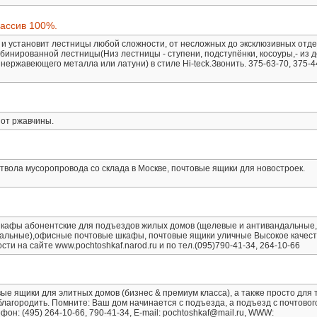
ссив 100%.
 и установит лестницы любой сложности, от несложных до эксклюзивных отд
бинированной лестницы(Низ лестницы - ступени, подступёнки, косоуры,- из д
 нержавеющего металла или латуни) в стиле Hi-teck.Звонить. 375-63-70, 375-4
от ржавчины.
твола мусоропровода со склада в Москве, почтовые ящики для новостроек.
кафы абонентские для подъездов жилых домов (щелевые и антивандальные, 
тальные),офисные почтовые шкафы, почтовые ящики уличные Высокое качест
ти на сайте www.pochtoshkaf.narod.ru и по тел.(095)790-41-34, 264-10-66
 ящики для элитных домов (бизнес & премиум класса), а также просто для 
благородить. Помните: Ваш дом начинается с подъезда, а подъезд с почтовог
фон: (495) 264-10-66, 790-41-34, E-mail: pochtoshkaf@mail.ru, WWW: