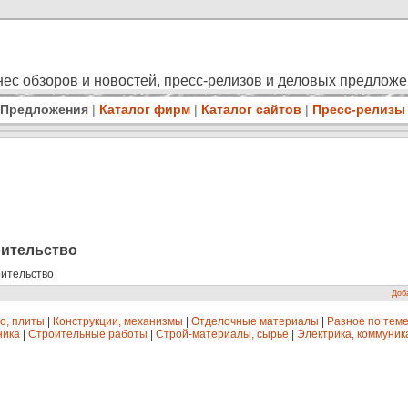
ес обзоров и новостей, пресс-релизов и деловых предлож
Предложения
|
Каталог фирм
|
Каталог сайтов
|
Пресс-релизы
оительство
ительство
Доб
о, плиты
|
Конструкции, механизмы
|
Отделочные материалы
|
Разное по тем
ника
|
Строительные работы
|
Строй-материалы, сырье
|
Электрика, коммуник