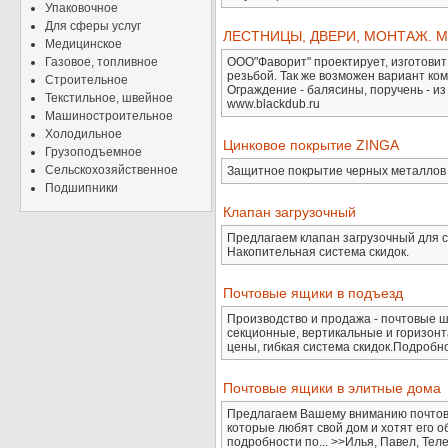
Упаковочное
Для сферы услуг
ЛЕСТНИЦЫ, ДВЕРИ, МОНТАЖ. Ма
Медицинское
Газовое, топливное
ООО"Фаворит" проектирует, изготовит
резьбой. Так же возможен вариант ком
Строительное
Ограждение - балясины, поручень - из
Текстильное, швейное
www.blackdub.ru
Машиностроительное
Холодильное
Цинковое покрытие ZINGA
Грузоподъемное
Сельскохозяйственное
Защитное покрытие черных металлов 
Подшипники
Клапан загрузочный
Предлагаем клапан загрузочный для с
Накопительная система скидок.
Почтовые ящики в подъезд
Производство и продажа - почтовые ш
секционные, вертикальные и горизон
цены, гибкая система скидок.Подробнос
Почтовые ящики в элитные дома
Предлагаем Вашему вниманию почтовые
которые любят свой дом и хотят его о
подробности по... >>Илья, Павел, Теле