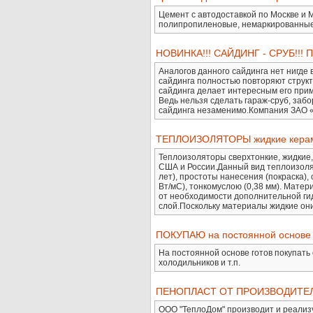
Цемент с автодоставкой по Москве и М
полипропиленовые, немаркированные ме
НОВИНКА!!! САЙДИНГ - СРУБ!!!
Аналогов данного сайдинга нет нигде 
сайдинга полностью повторяют структ
сайдинга делает интересным его приме
Ведь нельзя сделать гараж-сруб, забо
сайдинга незаменимо.Компания ЗАО «
ТЕПЛОИЗОЛЯТОРЫ жидкие керам
Теплоизоляторы сверхтонкие, жидкие
США и России.Данный вид теплоизолят
лет), простоты нанесения (покраска)
Вт/мС), тонкомуслою (0,38 мм). Матер
от необходимости дополнительной гид
слой.Поскольку материалы жидкие они
ПОКУПАЮ на постоянной осно
На постоянной основе готов покупать
холодильников и т.п.
ПЕНОПЛАСТ ОТ ПРОИЗВОДИТЕ
ООО "ТеплоДом" производит и реализуе