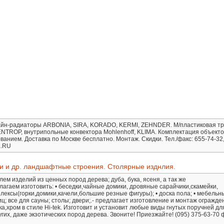
айн-радиаторы ARBONIA, SIRA, KORADO, KERMI, ZEHNDER. М/пластиковая тр
TROP, внутрипольные конвектора Mohlenhoff, KLIMA. Комплектация объекто
нием. Доставка по Москве бесплатно. Монтаж. Скидки. Тел./факс: 655-74-32,
L.RU
ки и др. ландшафтные строения. Столярные изднлия.
м изделий из ценных пород дерева; дуба, бука, ясеня, а так же
агаем изготовить: • беседки,чайные домики, дровяные сарайчики,скамейки,
лексы(горки,домики,качели,большие резные фигуры); • доска пола; • мебельны
; все для сауны; столы; двери;.- предлагает изготовление и монтаж огражде
,хром в стиле Hi-tek. Изготовит и установит любые виды гнутых поручней дл
угих, даже экзотических пород дерева. Звоните! Приезжайте! (095) 375-63-70 ф