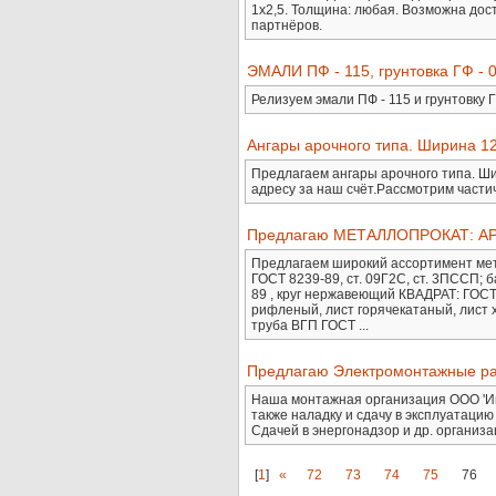
1х2,5. Толщина: любая. Возможна дос
партнёров.
ЭМАЛИ ПФ - 115, грунтовка ГФ - 
Релизуем эмали ПФ - 115 и грунтовку ГФ
Ангары арочного типа. Ширина 12
Предлагаем ангары арочного типа. Ши
адресу за наш счёт.Рассмотрим части
Предлагаю МЕТАЛЛОПРОКАТ: АРМ
Предлагаем широкий ассортимент мета
ГОСТ 8239-89, ст. 09Г2С, ст. 3ПССП; 
89 , круг нержавеющий КВАДРАТ: ГОСТ
рифленый, лист горячекатаный, лист
труба ВГП ГОСТ ...
Предлагаю Электромонтажные ра
Наша монтажная организация ООО 'Ин
также наладку и сдачу в эксплуатаци
Сдачей в энергонадзор и др. организац
[
1
]
«
72
73
74
75
76