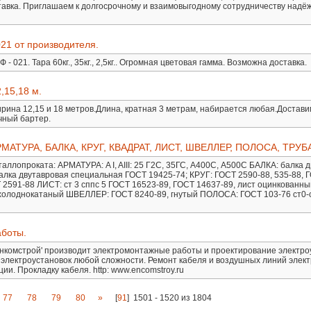
тавка. Приглашаем к долгосрочному и взаимовыгодному сотрудничеству надё
021 от производителя.
 - 021. Тара 60кг., 35кг., 2,5кг.. Огромная цветовая гамма. Возможна доставка.
,15,18 м.
рина 12,15 и 18 метров.Длина, кратная 3 метрам, набирается любая.Достав
чный бартер.
АТУРА, БАЛКА, КРУГ, КВАДРАТ, ЛИСТ, ШВЕЛЛЕР, ПОЛОСА, ТРУБ
ллопроката: АРМАТУРА: A I, AIII: 25 Г2С, 35ГС, А400С, А500С БАЛКА: балка 
балка двутавровая специальная ГОСТ 19425-74; КРУГ: ГОСТ 2590-88, 535-88, 
 2591-88 ЛИСТ: ст 3 сппс 5 ГОСТ 16523-89, ГОСТ 14637-89, лист оцинкованны
 холоднокатаный ШВЕЛЛЕР: ГОСТ 8240-89, гнутый ПОЛОСА: ГОСТ 103-76 ст0-
боты.
комстрой' производит электромонтажные работы и проектирование электроу
ю электроустановок любой сложности. Ремонт кабеля и воздушных линий элек
ии. Прокладку кабеля. http: www.encomstroy.ru
77
78
79
80
»
[
91
]
1501 - 1520 из 1804