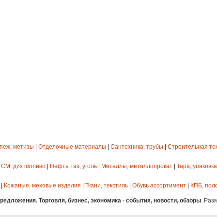
епеж, метизы
|
Отделочные материалы
|
Сантехника, трубы
|
Строительная те
ГСМ, дизтопливо
|
Нефть, газ, уголь
|
Металлы, металлопрокат
|
Тара, упаковка
|
Кожаные, меховые изделия
|
Ткани, текстиль
|
Обувь ассортимент
|
КПБ, пол
едложения. Торговля, бизнес, экономика - события, новости, обзоры
. Раз