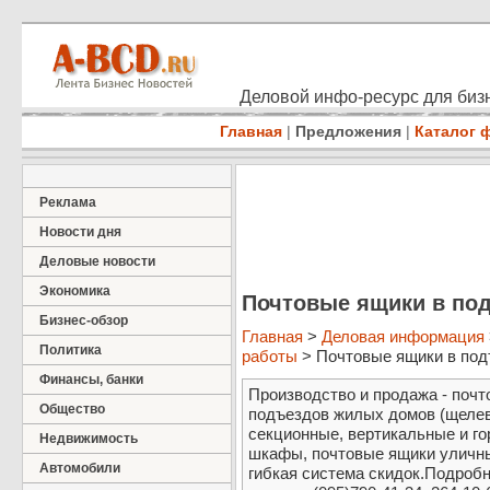
Деловой инфо-ресурс для бизн
Главная
|
Предложения
|
Каталог 
Реклама
Новости дня
Деловые новости
Экономика
Почтовые ящики в по
Бизнес-обзор
Главная
>
Деловая информация
Политика
работы
> Почтовые ящики в под
Финансы, банки
Производство и продажа - поч
Общество
подъездов жилых домов (щелевы
секционные, вертикальные и г
Недвижимость
шкафы, почтовые ящики уличны
Автомобили
гибкая система скидок.Подробн