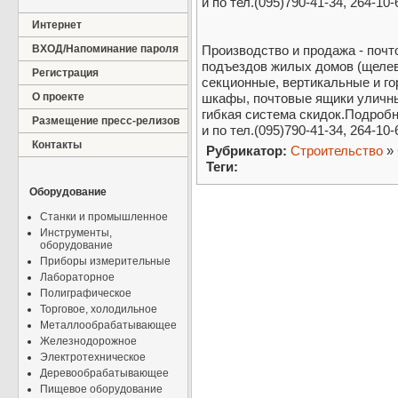
и по тел.(095)790-41-34, 264-10-
Интернет
ВХОД/Напоминание пароля
Производство и продажа - поч
подъездов жилых домов (щелевы
Регистрация
секционные, вертикальные и г
О проекте
шкафы, почтовые ящики уличны
гибкая система скидок.Подробн
Размещение пресс-релизов
и по тел.(095)790-41-34, 264-10-
Контакты
Рубрикатор:
Строительство
»
Теги:
Оборудование
Станки и промышленное
Инструменты,
оборудование
Приборы измерительные
Лабораторное
Полиграфическое
Торговое, холодильное
Металлообрабатывающее
Железнодорожное
Электротехническое
Деревообрабатывающее
Пищевое оборудование