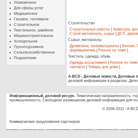
Упаковочное
Для сферы услуг
Медицинское
Газовое, топливное
Строительство
Строительное
Строительные работы
|
Арматура, кр
Текстильное, швейное
Строй-материалы, сырье
|
ДСП, дерев
Машиностроительное
Сырье, материалы
Холодильное
Древесина, пиломатериалы
|
Бензин, 
Грузоподъемное
фармацевтика
|
Разное по теме
|
...
Сельскохозяйственное
Текстиль, одежда, обувь
Подшипники
Одежда ассортимент
|
Разное по теме
скатерти
|
Товары для дома
|
...
A-BCD - Деловые новости, Деловые пр
деловой информации в разделах: Дело
.
Информационный, деловой ресурс.
Тематическая направленность: тор
промышленность. Свободное размещение деловой информации для по
© 2006-2011 - A-BCD
Коммерческие предложения партнеров: