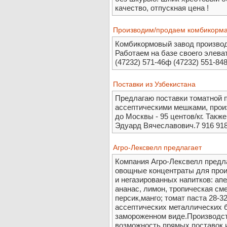
качество, отпускная цена !
Производим/продаем комбикорм
Комбикормовый завод производ
Работаем на базе своего элева
(47232) 571-46ф (47232) 551-848
Поставки из Узбекистана
Предлагаю поставки томатной п
ассептическими мешками, произ
до Москвы - 95 центов/кг. Такж
Эдуард Вячеславович.7 916 918 
Агро-Лексвелл предлагает
Компания Агро-Лексвелл предл
овощные концентраты для прои
и негазированных напитков: ап
ананас, лимон, тропическая см
персик,манго; томат паста 28-32
ассептических металлических бо
замороженном виде.Производст
возможность прямых поставок 