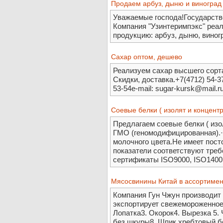
Продаем арбуз, дыню и виноград
Уважаемые господа!Государств
Компания "Узинтеримпэкс" реа
продукцию: арбуз, дыню, виног
Сахар оптом, дешево
Реализуем сахар высшего сорта
Скидки, доставка.+7(4712) 54-37
53-54e-mail: sugar-kursk@mail.
Cоевые белки ( изолят и концентр
Предлагаем соевые белки ( изо
ГМО (геномодифицированная).·
молочного цвета.Не имеет пос
показатели соответствуют треб
сертификаты ISO9000, ISO140
Мясосвинины Китай в ассортимен
Компания Гун Чжун производит 
экспортирует свежемороженное 
Лопатка3. Окорок4. Вырезка 5.
без шкуры8. Шпик хребтовый б