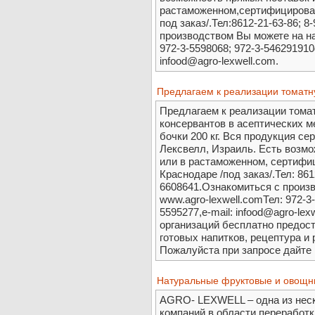
растаможенном,сертифицирован
под заказ/.Тел:8612-21-63-86; 
производством Вы можете на на
972-3-5598068; 972-3-546291910
infood@agro-lexwell.com.
Предлагаем к реализации томатн
Предлагаем к реализации томатн
консервантов в асептических 
бочки 200 кг. Вся продукция с
Лексвелл, Израиль. Есть возм
или в растаможенном, сертифи
Краснодаре /под заказ/.Тел: 861
6608641.Ознакомиться с произ
www.agro-lexwell.comТел: 972-3
5595277,e-mail: infood@agro-le
организаций бесплатно предос
готовых напитков, рецептура и
Пожалуйста при запросе дайт
Натуральные фруктовые и овощн
AGRO- LEXWELL – одна из неск
компаний в области переработ