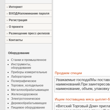
Интернет
ВХОД/Напоминание пароля
Регистрация
О проекте
Размещение пресс-релизов
Контакты
Оборудование
Станки и промышленное
Инструменты,
оборудование
Приборы измерительные
Продаем специи
Лабораторное
Уважаемые господа!Мы постав
Полиграфическое
наименований.При заинтересов
Торговое, холодильное
наименование, объем, упаковк
Металлообрабатывающее
Железнодорожное
Электротехническое
Ищем поставщика мяса цыплят-б
Деревообрабатывающее
«Вятский Торговый Дом» пригла
Пищевое оборудование