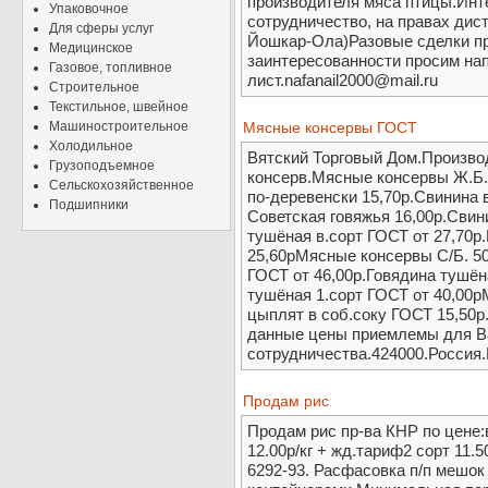
производителя мяса птицы.Инт
Упаковочное
сотрудничество, на правах дис
Для сферы услуг
Йошкар-Ола)Разовые сделки пр
Медицинское
заинтересованности просим на
Газовое, топливное
лист.nafanail2000@mail.ru
Строительное
Текстильное, швейное
Машиностроительное
Мясные консервы ГОСТ
Холодильное
Вятский Торговый Дом.Произво
Грузоподъемное
консерв.Мясные консервы Ж.Б. 
Сельскохозяйственное
по-деревенски 15,70р.Свинина 
Подшипники
Советская говяжья 16,00р.Свин
тушёная в.сорт ГОСТ от 27,70р
25,60рМясные консервы С/Б. 50
ГОСТ от 46,00р.Говядина тушён
тушёная 1.сорт ГОСТ от 40,00р
цыплят в соб.соку ГОСТ 15,50
данные цены приемлемы для Ва
сотрудничества.424000.Россия
Продам рис
Продам рис пр-ва КНР по цене:в
12.00р/кг + жд.тариф2 сорт 11.
6292-93. Расфасовка п/п мешок 