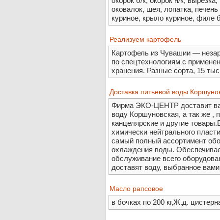
окорок б/к, окорок н/к, вырезка,
оковалок, шея, лопатка, печень
куриное, крыло куриное, филе б
Реализуем картофель
Картофель из Чувашии — неза
по спецтехнологиям с примене
хранения. Разные сорта, 15 тыс
Доставка питьевой воды Коршуно
Фирма ЭКО-ЦЕНТР доставит ва
воду Коршуновская, а так же , 
канцелярские и другие товары.
химически нейтрального пласт
самый полный ассортимент обо
охлаждения воды. Обеспечивае
обслуживание всего оборудов
доставят воду, выбранное вами
Масло рапсовое
в бочках по 200 кг,Ж.д. цистер