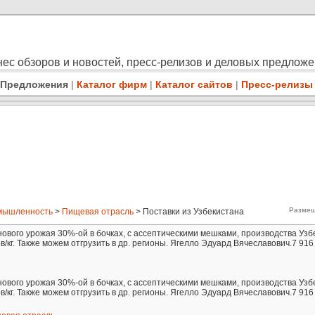
ес обзоров и новостей, пресс-релизов и деловых предлож
Предложения
|
Каталог фирм
|
Каталог сайтов
|
Пресс-релизы
Размещ
мышленность
>
Пищевая отрасль
> Поставки из Узбекистана
ового урожая 30%-ой в бочках, с ассептическими мешками, производства Узб
в/кг. Также можем отгрузить в др. регионы. Ягелло Эдуард Вячеславович.7 916 
ового урожая 30%-ой в бочках, с ассептическими мешками, производства Узб
в/кг. Также можем отгрузить в др. регионы. Ягелло Эдуард Вячеславович.7 916 