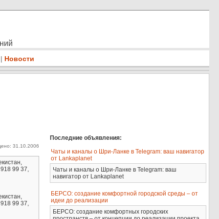
ений
|
Новости
Последние объявления:
ено: 31.10.2006
Чаты и каналы о Шри-Ланке в Telegram: ваш навигатор
от Lankaplanet
екистан,
918 99 37,
Чаты и каналы о Шри-Ланке в Telegram: ваш
навигатор от Lankaplanet
БЕРСО: создание комфортной городской среды – от
екистан,
идеи до реализации
918 99 37,
БЕРСО: создание комфортных городских
пространств – от концепции до реализации проекта