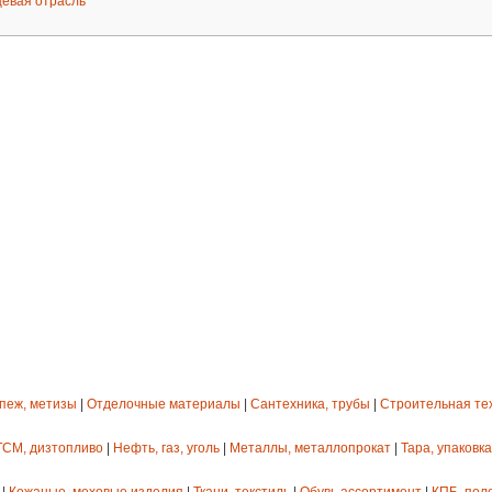
евая отрасль
епеж, метизы
|
Отделочные материалы
|
Сантехника, трубы
|
Строительная те
ГСМ, дизтопливо
|
Нефть, газ, уголь
|
Металлы, металлопрокат
|
Тара, упаковка