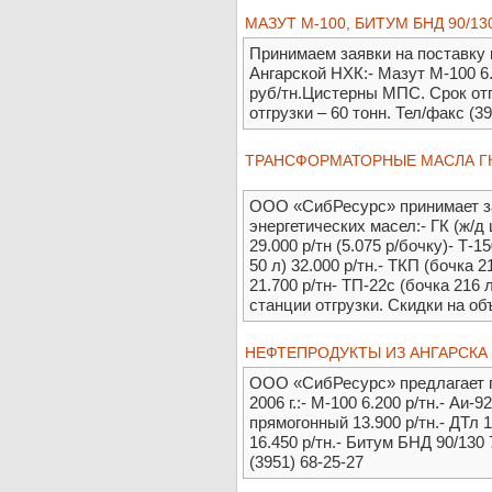
МАЗУТ М-100, БИТУМ БНД 90/13
Принимаем заявки на поставку
Ангарской НХК:- Мазут М-100 6.
руб/тн.Цистерны МПС. Срок отг
отгрузки – 60 тонн. Тел/факс (3
ТРАНСФОРМАТОРНЫЕ МАСЛА ГК, 
ООО «СибРесурс» принимает за
энергетических масел:- ГК (ж/д ц
29.000 р/тн (5.075 р/бочку)- Т-15
50 л) 32.000 р/тн.- ТКП (бочка 2
21.700 р/тн- ТП-22с (бочка 216 л
станции отгрузки. Скидки на объ
НЕФТЕПРОДУКТЫ ИЗ АНГАРСКА
ООО «СибРесурс» предлагает 
2006 г.:- М-100 6.200 р/тн.- Аи-9
прямогонный 13.900 р/тн.- ДТл 1
16.450 р/тн.- Битум БНД 90/130 
(3951) 68-25-27