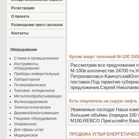
Регистрация
О проекте
Размещение пресс-релизов
Контакты
Оборудование
Куплю мазут топочный М-100 240
Станки и промышленное
Инструменты,
Рассмотрим все предложения по
оборудование
М-100в колличестве 24700 тн.У
Приборы измерительные
Петропавловск-КамчатскийОпла
Лабораторное
поставки.Под гарантию губерн
Полиграфическое
предложения.Сергей Николаеви
Торговое, холодильное
Металлообрабатывающее
Есть покупатель на сырую нефть
Железнодорожное
Электротехническое
Уважаемые господа! Наша комп
Деревообрабатывающее
большие объёмы (порядка 100 т
Пищевое оборудование
М100,REBCO.Присылайте Ваши
Упаковочное
Для сферы услуг
ПРОДАЖА УГЛЬЯ ЕНЕРГЕТИЧЕС
Медицинское