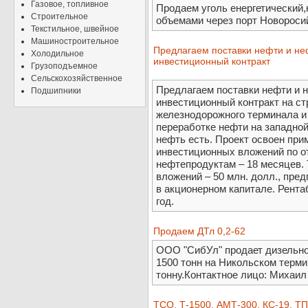
Газовое, топливное
Продаем уголь енергетический
Строительное
объемами через порт Новороси
Текстильное, швейное
Машиностроительное
Предлагаем поставки нефти и не
Холодильное
инвестиционный контракт
Грузоподъемное
Сельскохозяйственное
Предлагаем поставки нефти и н
Подшипники
инвестиционный контракт на с
железнодорожного терминала и 
переработке нефти на западной
нефть есть. Проект освоен при
инвестиционных вложений по от
нефтепродуктам – 18 месяцев.
вложений – 50 млн. долл., пре
в акционерном капитале. Рента
год.
Продаем ДТл 0,2-62
ООО "СибУл" продает дизельное
1500 тонн на Никольском терми
тонну.Контактное лицо: Михаил
ТСО, Т-1500, АМТ-300, КС-19, Т