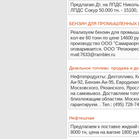
Предлагаю Дт. на ЛПДС Никольс
ЛПДС Сокур 50.000 тн. - 15100
БЕНЗИН ДЛЯ ПРОМЫШЛЕННЫХ 
Реализуем бензин для промышле
кол-ве 60 тонн по цене 14600 р
производство ООО "Самараоргси
оговаривается. ООО "Регионрес
mail:7633@rambler.ru
Дизельное топливо: продажа и до
Нефтепродукты: Дизтопливо, Ке
Аи-92, Бензин Аи-95, Евродизе
Московского, Рязанского, Ярос
на самовывоз. Доставляем топл
близлежащим областям. Московс
гарантируем. . Тел.: (495) 728-
Нефтешлам
Предлагаем к поставке жидкий
8000 тн, цена на вагоне 1800 р