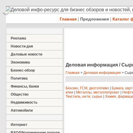
Деловой инфо-ресурс для бизнес обзоров и новостей,
Главная
|
Предложения
|
Каталог 
Реклама
Новости дня
Деловые новости
Экономика
Деловая информация / Сыр
Бизнес-обзор
Главная
>
Деловая информация
> Сырь
Политика
Финансы, банки
Бензин, ГСМ, дизтопливо
|
Бумага, кар
клеи
|
Металлы, металлопрокат
|
Нефть,
Общество
Текстиль, нити, сырье
|
Химия, фармаце
Недвижимость
Автомобили
Интернет
ВХОД/Напоминание пароля