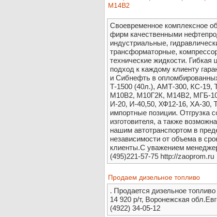
М14В2
Своевременное комплексное об
фирм качественными нефтепро
индустриальные, гидравлическ
трансформаторные, компрессор
технические жидкости. Гибкая 
подход к каждому клиенту гар
и Сибнефть в опломбированных
Т-1500 (40л.), АМТ-300, КС-19
М10В2, М10Г2К, М14В2, МГБ-10
И-20, И-40,50, ХФ12-16, ХА-30, 
импортные позиции. Отгрузка с
изготовителя, а также возможна н
нашим автотранспортом в преде
независимости от объема в срок
клиенты.С уважением менеджер
(495)221-57-75 http://zaoprom.ru
Продаем дизельное топливо
. Продается дизельное топливо 
14 920 р/т, Воронежская обл.Е
(4922) 34-05-12