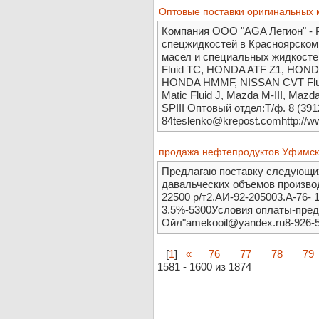
Оптовые поставки оригинальных 
Компания ООО "AGA Легион" - 
спецжидкостей в Красноярском
масел и специальных жидкост
Fluid TC, HONDA ATF Z1, HON
HONDA HMMF, NISSAN CVT Fluid
Matic Fluid J, Mazda M-III, Mazd
SPIII Оптовый отдел:Т/ф. 8 (3912
84teslenko@krepost.comhttp://ww
продажа нефтепродуктов Уфимск
Предлагаю поставку следующих
давальческих объемов произво
22500 р/т2.АИ-92-205003.А-76- 
3.5%-5300Условия оплаты-пр
Ойл"amekooil@yandex.ru8-926-
[
1
]
«
76
77
78
79
1581 - 1600 из 1874