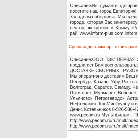
Описание:Вы думаете, где пров
посетите наш город Евпатория!
Западном побережье. Мы пред
городе, которая Вас заинтересу
сектор, экскурсии по Крыму, ж
рай! www.inform-plus.com infor
Срочная доставка оргтехника,комп
Описание:ООО ПЭК" ПЕРВА
предлагает Вам воспользоват
ДОСТАВКЕ СБОРНЫХ ГРУЗОВ от
Мы оперативно доставим Ваш гр
Петербург, Казань, Уфу, Ростов
Волгоград, Саратов, Самару, Че
Пятигорск, Мурманск, Воронеж
Ульяновск, Петрозаводск, Астр
Нефтекамск, КавМинГруппу и в
Денис Котельников 8-926-536-47
www.pecom.ru Мультфильм -
http://www.pecom.ru/ru/mult/inde
http://www.pecom.ru/ru/mult/inde