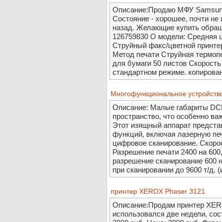
Описание:Продаю МФУ Samsung
Состояние - хорошее, почти не 
назад. Желающие купить обраща
126759830 О модели: Средняя ц
Струйный факс/цветной принте
Метод печати Струйная термо
для бумаги 50 листов Скорость
стандартном режиме. копирование
Многофункциональное устройство
Описание: Малые габариты DC
пространство, что особенно ва
Этот изящный аппарат предста
функций, включая лазерную пе
цифровое сканирование. Скорос
Разрешение печати 2400 на 600
разрешение сканирование 600 на
при сканировании до 9600 т/д. (
принтер XEROX Phaser 3121
Описание:Продам принтер XERO
использовался две недели, сост