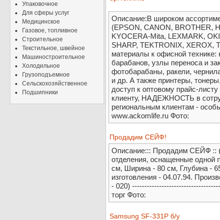
Упаковочное
Для сферы услуг
Описание:В широком ассортим
Медицинское
(EPSON, CANON, BROTHER, 
Газовое, топливное
KYOCERA-Mita, LEXMARK, OK
Строительное
SHARP, TEKTRONIX, XEROX, T
Текстильное, швейное
материалы к офисной технике: 
Машиностроительное
барабанов, узлы переноса и за
Холодильное
фотобарабаны, ракели, чернила
Грузоподъемное
и др. А также принтеры, тонер
Сельскохозяйственное
доступ к оптовому прайс-листу
Подшипники
клиенту, НАДЕЖНОСТЬ в сотруд
региональным клиентам - особы
www.ackomlife.ru Фото:
Продадим СЕЙФ!
Описание::: Продадим СЕЙФ :: 
отделения, оснащенные одной п
см, Ширина - 80 см, Глубина - 65
изготовления - 04.07.94. Произ
- 020) ----------------------------------
торг Фото:
Samsung SF-331P б/у