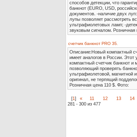
способов детекции, что гарант
банкнот (EURO, USD, российски
документов. -наличие двух луп
лупы позволяет рассмотреть вс
ультрафиолетовых ламп; -дете
звуковым сигналом. Розничная 
счетчик банкнот PRO 35.
Описание:Новый компактный сч
имеет аналогов в России. Этот
компактный счетчик банкнот и 
позволяющий проверять банкно
ультрафиолетовой, магнитной и
оригинал, не терпящий подделок
Розничная цена 110 $. Фото:
[
1
]
«
11
12
13
14
281 - 300 из 477