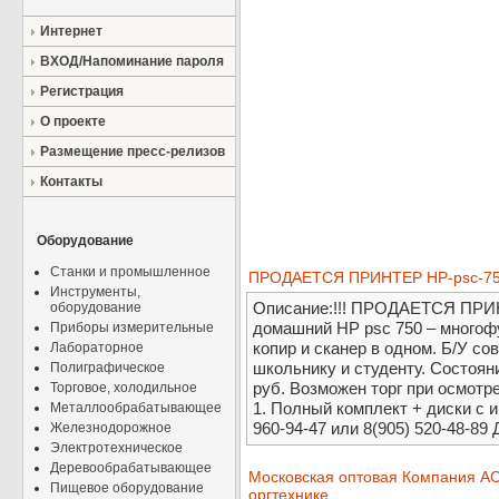
Интернет
ВХОД/Напоминание пароля
Регистрация
О проекте
Размещение пресс-релизов
Контакты
Оборудование
Станки и промышленное
ПРОДАЕТСЯ ПРИНТЕР НР-psc-750 
Инструменты,
Описание:!!! ПРОДАЕТСЯ ПРИНТ
оборудование
домашний НР psc 750 – многоф
Приборы измерительные
копир и сканер в одном. Б/У с
Лабораторное
школьнику и студенту. Состоян
Полиграфическое
руб. Возможен торг при осмотре.
Торговое, холодильное
1. Полный комплект + диски с и
Металлообрабатывающее
960-94-47 или 8(905) 520-48-89
Железнодорожное
Электротехническое
Деревообрабатывающее
Московская оптовая Компания А
Пищевое оборудование
оргтехнике