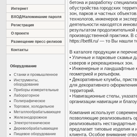
бетона и разработку специали
обустройства городских терри
Интернет
зон, парков и частных объекто
ВХОД/Напоминание пароля
технологов, инженеров и экспер
деятельности находятся иннов
Регистрация
результатом продолжительной 
О проекте
производственной практики. В 
https://betfil.ru/ — то Вы нашли 
Размещение пресс-релизов
Контакты
В каталоге продукции и перечн
• Уличные и парковые скамьи д
скверов и рекреационных зон.
Оборудование
• Инженерные и ландшафтные к
геометрией и рельефом.
Станки и промышленное
• Декоративные клумбы, прист
Инструменты,
оборудование
для декоративного оформления
Приборы измерительные
территорий.
Лабораторное
• Навигационные стелы, указа
Полиграфическое
организации навигации и благо
Торговое, холодильное
Металлообрабатывающее
Компания использует современ
Железнодорожное
позволяющие реализовывать ор
Электротехническое
реализовывать нестандартные 
Деревообрабатывающее
предлагает типовые изделия и 
Пищевое оборудование
клиента. Особое внимание отво