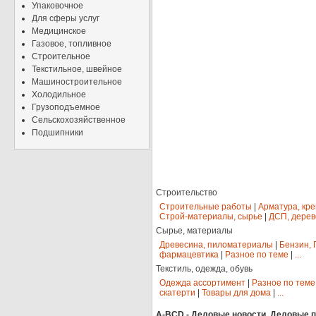
Упаковочное
Для сферы услуг
Медицинское
Газовое, топливное
Строительное
Текстильное, швейное
Машиностроительное
Холодильное
Грузоподъемное
Сельскохозяйственное
Подшипники
Строительство
Строительные работы
|
Арматура, кр
Строй-материалы, сырье
|
ДСП, дерев
Сырье, материалы
Древесина, пиломатериалы
|
Бензин, 
фармацевтика
|
Разное по теме
|
...
Текстиль, одежда, обувь
Одежда ассортимент
|
Разное по теме
скатерти
|
Товары для дома
|
...
A-BCD - Деловые новости, Деловые пр