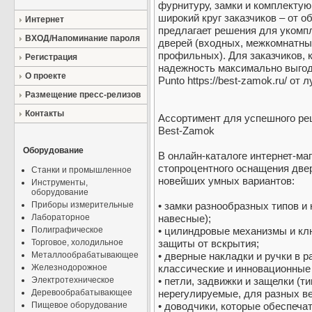
фурнитуру, замки и комплекту
широкий круг заказчиков – от о
Интернет
предлагает решения для укомп
ВХОД/Напоминание пароля
дверей (входных, межкомнатны
профильных). Для заказчиков, 
Регистрация
надежность максимально выго
О проекте
Punto https://best-zamok.ru/ о
Размещение пресс-релизов
Контакты
Ассортимент для успешного ре
Best-Zamok
Оборудование
В онлайн-каталоге интернет-м
стопроцентного оснащения двер
Станки и промышленное
новейших умных вариантов:
Инструменты,
оборудование
Приборы измерительные
• замки разнообразных типов и
Лабораторное
навесные);
Полиграфическое
• цилиндровые механизмы и клю
Торговое, холодильное
защиты от вскрытия;
Металлообрабатывающее
• дверные накладки и ручки в 
Железнодорожное
классические и инновационные
Электротехническое
• петли, задвижки и защелки (
Деревообрабатывающее
нерегулируемые, для разных ве
Пищевое оборудование
• доводчики, которые обеспеча