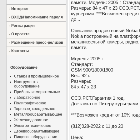
памяти. Модель: 2005 г. Стандар
Размеры: 84 x 47 x 23 ССЭ.РСТ.
Интернет
курьерами. ***Возможен кредит 
ВХОД/Напоминание пароля
до ..
Регистрация
Описание:продаю новый Nokia 6
О проекте
Nokia построенный на платфор
мегапиксельной камеры, радио
Размещение пресс-релизов
памяти.
Контакты
Модель: 2005 г.
Стандарт:
Оборудование
GSM 900/1800/1900
Вес: 92 г.
Станки и промышленное
Размеры:
Инструменты,
оборудование
84 x 47 x 23
Приборы измерительные
Лабораторное
ССЭ.РСТ.Гарантия 1 год.
Полиграфическое
Доставка по Питеру курьерами.
Торговое, холодильное
Металлообрабатывающее
***Возможен кредит от 10% год
Железнодорожное
Электротехническое
(812)928-2922 с 11 до 20
Деревообрабатывающее
Пищевое оборудование
Цена: