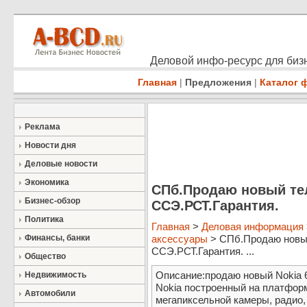
Деловой инфо-ресурс для бизн
Главная
|
Предложения
|
Каталог 
Реклама
Новости дня
Деловые новости
Экономика
СПб.Продаю новый тел
Бизнес-обзор
ССЭ.РСТ.Гарантия.
Политика
Главная
>
Деловая информация
Финансы, банки
аксессуары
> СПб.Продаю новый
ССЭ.РСТ.Гарантия. ...
Общество
Описание:продаю новый Nokia 6
Недвижимость
Nokia построенный на платфор
Автомобили
мегапиксельной камеры, радио