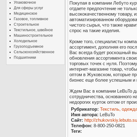
Упаковочное
Покупая в компании Лебуто кур
Для сферы услуг
отдаете предпочтение не тольк
Медицинское
высококачественному товару, и
Газовое, топливное
автоматизированном оборудован
Строительное
чистого сырья, что также нрав
Текстильное, швейное
спрос на такие изделия.
Машиностроительное
Холодильное
Кроме того, специалисты комп
Грузоподъемное
ассортимент, дополняя его пос
Сельскохозяйственное
Вас всегда будет роскошный в
Подшипники
обновления ассортимента свои
торговых точек с нуля. Поэтом
интернет-магазине товар, чтобы
оптом в Жуковском, которые п
бизнес еще более успешным и
Ждем Вас в компании LeBuTo д
сотрудничества, основанного н
недорогих курток оптом от про
Рубрикатор:
Текстиль, одежда
Имя автора:
LeBuTo
Сайт:
http://zhukovskiy.lebuto.su
Телефон:
8-800-250-0821
Теги: