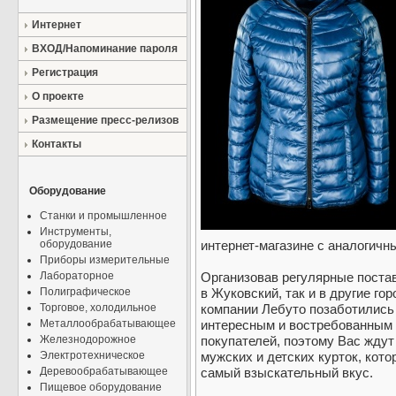
Интернет
ВХОД/Напоминание пароля
Регистрация
О проекте
Размещение пресс-релизов
Контакты
Оборудование
Станки и промышленное
Инструменты,
оборудование
интернет-магазине с аналогичн
Приборы измерительные
Лабораторное
Организовав регулярные постав
Полиграфическое
в Жуковский, так и в другие г
Торговое, холодильное
компании Лебуто позаботились 
Металлообрабатывающее
интересным и востребованным 
Железнодорожное
покупателей, поэтому Вас жду
Электротехническое
мужских и детских курток, кот
Деревообрабатывающее
самый взыскательный вкус.
Пищевое оборудование