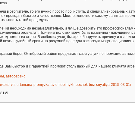
леза.
ечи в отопителе, то его нужно просто прочистить. В специализированных ав
ек проводят быстро и качественно. Можно, конечно, и самому заняться пром
тельность такой процедуры.
печки необходимо незамедлительно, и лучше доверить это профессионалам -
езупречный результат. Причины поломки могут быть различны - нарушения р
ыход помпы из строя. В любом случае, быстро обнаружить причину и выполни
печки в удобный срок и по разумной цене для вас всегда могут специалисты
 правый берег, Октябрьский район предлагает свои услуги по промывке автом
де Вам быстро и с гарантией промоют столь важный для нашего климата агрег
ны, автосервис
/avtoservis-u-tumana-promyvka-avtomobilnykh-pechek-bez-snyatiya-2015-03-31/
181к5