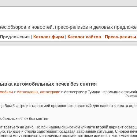
ес обзоров и новостей, пресс-релизов и деловых предлож
Предложения
|
Каталог фирм
|
Каталог сайтов
|
Пресс-релизы
мывка автомобильных печек без снятия
мобили
>
Автосалоны, автосервис
> Автосервис у Тумана - промывка автомоб
Размещ
де Вам быстро и с гарантией промоют столь важный для нашего климата агрег
мобильных печек без снятия
ет третьего не дано. Но при нашем сибирском климате второй вариант совер
дно, так еще и стекла запотевают, создавая аварийные ситуации. С новой печк
ременем могут возникать различные поломки, которые или приводят к ухудше