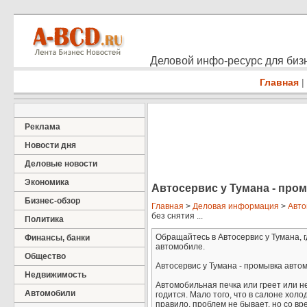
Деловой инфо-ресурс для бизн
Главная
|
Реклама
Новости дня
Деловые новости
Экономика
Автосервис у Тумана - про
Бизнес-обзор
Главная
>
Деловая информация
>
Авто
без снятия ...
Политика
Обращайтесь в Автосервис у Тумана, г
Финансы, банки
автомобиле.
Общество
Автосервис у Тумана - промывка авто
Недвижимость
Автомобильная печка или греет или н
Автомобили
годится. Мало того, что в салоне холо
правило, проблем не бывает, но со в