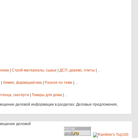
хника
|
Строй-материалы, сырье
|
ДСП, дерево, плиты
|
...
|
Химия, фармацевтика
|
Разное по теме
|
...
отенца, скатерти
|
Товары для дома
|
...
мещение деловой информации в разделах: Деловые предложения,
змещение деловой