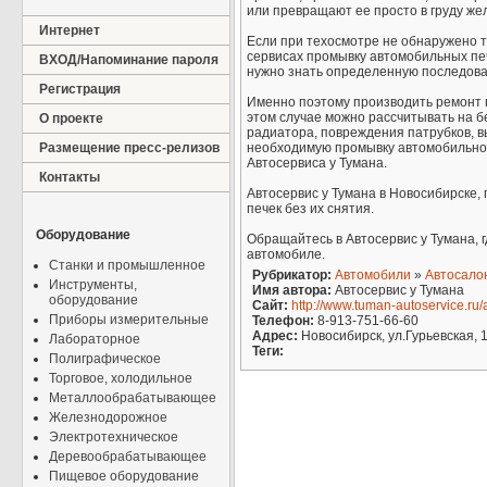
или превращают ее просто в груду же
Интернет
Если при техосмотре не обнаружено т
сервисах промывку автомобильных печ
ВХОД/Напоминание пароля
нужно знать определенную последова
Регистрация
Именно поэтому производить ремонт 
этом случае можно рассчитывать на б
О проекте
радиатора, повреждения патрубков, в
Размещение пресс-релизов
необходимую промывку автомобильной 
Автосервиса у Тумана.
Контакты
Автосервис у Тумана в Новосибирске,
печек без их снятия.
Оборудование
Обращайтесь в Автосервис у Тумана, г
автомобиле.
Станки и промышленное
Рубрикатор:
Автомобили
»
Автосало
Инструменты,
Имя автора:
Автосервис у Тумана
оборудование
Сайт:
http://www.tuman-autoservice.ru
Приборы измерительные
Телефон:
8-913-751-66-60
Адрес:
Новосибирск, ул.Гурьевская, 
Лабораторное
Теги:
Полиграфическое
Торговое, холодильное
Металлообрабатывающее
Железнодорожное
Электротехническое
Деревообрабатывающее
Пищевое оборудование