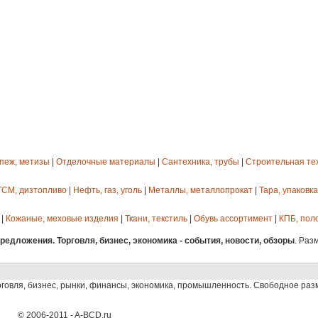
епеж, метизы
|
Отделочные материалы
|
Сантехника, трубы
|
Строительная те
ГСМ, дизтопливо
|
Нефть, газ, уголь
|
Металлы, металлопрокат
|
Тара, упаковка
|
Кожаные, меховые изделия
|
Ткани, текстиль
|
Обувь ассортимент
|
КПБ, пол
едложения. Торговля, бизнес, экономика - события, новости, обзоры
. Раз
рговля, бизнес, рынки, финансы, экономика, промышленность. Свободное ра
© 2006-2011 - A-BCD.ru