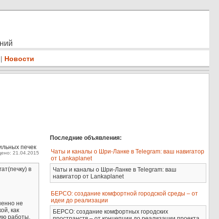
ений
|
Новости
Последние объявления:
ильных печек
Чаты и каналы о Шри-Ланке в Telegram: ваш навигатор
ено: 21.04.2015
от Lankaplanet
ат(печку) в
Чаты и каналы о Шри-Ланке в Telegram: ваш
навигатор от Lankaplanet
БЕРСО: создание комфортной городской среды – от
идеи до реализации
шенно не
ой, как
БЕРСО: создание комфортных городских
нию работы,
пространств – от концепции до реализации проекта