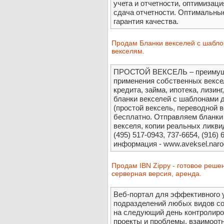
учета и отчетности, оптимизац
сдача отчетности. Оптимальны
гарантия качества.
Продам Бланки векселей с шабло
векселям.
ПРОСТОЙ ВЕКСЕЛЬ – преимущес
применения собственных вексел
кредита, займа, ипотека, лизинг
бланки векселей с шаблонами д
(простой вексель, переводной 
бесплатно. Отправляем бланки 
векселя, копии реальных ликви
(495) 517-0943, 737-6654, (916) 6
информация - www.aveksel.narod.
Продам IBN Zippy - готовое реше
серверная версия, аренда.
Веб-портал для эффективного 
подразделений любых видов со
на следующий день контролиров
проекты и проблемы, взаимоотн