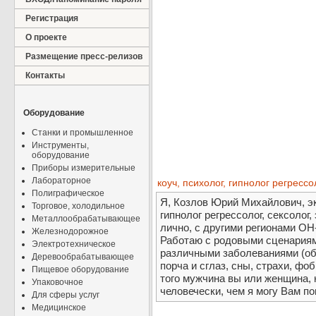
Регистрация
О проекте
Размещение пресс-релизов
Контакты
Оборудование
Станки и промышленное
Инструменты,
оборудование
Приборы измерительные
Лабораторное
коуч, психолог, гипнолог регрессол
Полиграфическое
Я, Козлов Юрий Михайлович, эк
Торговое, холодильное
гипнолог регрессолог, сексолог
Металлообрабатывающее
лично, с другими регионами ОН-
Железнодорожное
Работаю с родовыми сценариям
Электротехническое
различными заболеваниями (об
Деревообрабатывающее
порча и сглаз, сны, страхи, фо
Пищевое оборудование
того мужчина вы или женщина, 
Упаковочное
человечески, чем я могу Вам по
Для сферы услуг
Медицинское