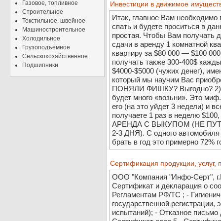
Газовое, топливное
Инвестиции в движимое имуществ
Строительное
Итак, главное Вам необходимо 
Текстильное, швейное
спать и будете проситься в дан
Машиностроительное
простая. Чтобы Вам получать д
Холодильное
сдачи в аренду 1 комнатной кв
Грузоподъемное
квартиру за $80 000 — $100 00
Сельскохозяйственное
получать также 300-400$ кажды
Подшипники
$4000-$5000 (чужих денег), име
который мы научим Вас приобр
ПОНЯЛИ ФИШКУ? Выгодно? 2) М
будет много «возьни». Это миф
его (на это уйдет 3 недели) и в
получаете 1 раз в неделю $100
АРЕНДА С ВЫКУПОМ (НЕ ПУТ
2-3 ДНЯ). С одного автомобиля
брать в год это примерно 72% 
Cертификация продукции, услуг, 
ООО "Компания "Инфо-Серт", г
Сертификат и декларация о соо
Регламентам РФ/ТС ; - Гигиени
государственной регистрации, 
испытаний); - Отказное письмо