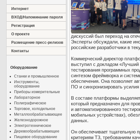
Интернет
ВХОД/Напоминание пароля
Регистрация
О проекте
дискуссий был переход на оте
Эксперты обсуждали, какие ин
Размещение пресс-релизов
российские разработчики в те
Контакты
Коммерческий директор платф
выступил с докладом «Лучший 
Оборудование
тестирования программных прод
синтезом фреймворка и систем
Станки и промышленное
обеспечения. Она позволяет ав
Инструменты,
оборудование
ПО и синхронизировать усилия
Приборы измерительные
Лабораторное
В составе платформы выделяет
Полиграфическое
который предназначен для пров
Торговое, холодильное
и автоматизированного тестиро
Металлообрабатывающее
мобильных устройствах), обезл
Железнодорожное
данных.
Электротехническое
Деревообрабатывающее
Он обеспечивает тщательную п
Пищевое оборудование
критериям ТЗ, требованиям кач