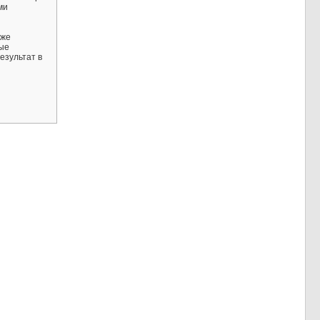
ми
кже
ные
езультат в