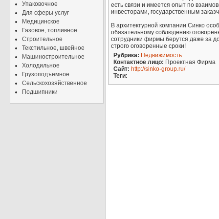
Упаковочное
есть связи и имеется опыт по взаимо
инвесторами, государственным заказч
Для сферы услуг
Медицинское
В архитектурной компании Синко особ
Газовое, топливное
обязательному соблюдению оговоренн
Строительное
сотрудники фирмы берутся даже за до
строго оговоренные сроки!
Текстильное, швейное
Рубрика:
Недвижимость
Машиностроительное
Контактное лицо:
Проектная Фирма
Холодильное
Сайт:
http://sinko-group.ru/
Грузоподъемное
Теги:
Сельскохозяйственное
Подшипники