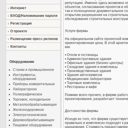
репутацию. Именно здесь возможно о
объектов, согласованию проектов и о
Интернет
так и полноценное документальное со
открытию разрешения на строительные
ВХОД/Напоминание пароля
обследование строительных конструкций 
Регистрация
Услуги фирмы
О проекте
Размещение пресс-релизов
На официальном сайте проектной комп
ориентировочная цена. В этой архите
Контакты
как:
• Отели и гостиницы
• Административные здания
Оборудование
• Офисные здания (бизнес-центры)
• Складские здания и комплексы
Станки и промышленное
• Производственные здания
Инструменты,
• Здания автосервисов
оборудование
• Медицинские лаборатории
• Торговые комплексы
Приборы измерительные
• Рестораны и кафе
Лабораторное
Полиграфическое
Помимо всего прочего, в фирме работ
проектирования, разработает техниче
Торговое, холодильное
Металлообрабатывающее
Железнодорожное
Достоинства фирмы
Электротехническое
Исходя из того, что фирма существуе
Деревообрабатывающее
правильно и комплексно подходят к р
Пищевое оборудование
назначения. Стоимость предоставляе