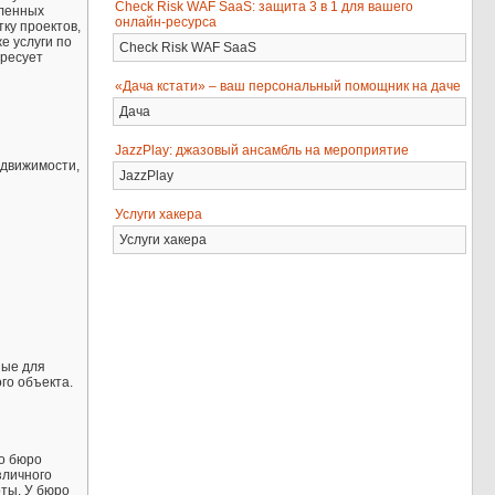
Check Risk WAF SaaS: защита 3 в 1 для вашего
шленных
онлайн-ресурса
ку проектов,
е услуги по
Check Risk WAF SaaS
ересует
«Дача кстати» – ваш персональный помощник на даче
Дача
JazzPlay: джазовый ансамбль на мероприятие
едвижимости,
JazzPlay
Услуги хакера
Услуги хакера
ные для
го объекта.
го бюро
зличного
ты. У бюро