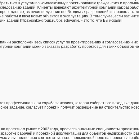
братиться к услугам по комплексному проектированию гражданских и промы
бследованию зданий. Клиенты доверяют архитектурной компании как разработ
провождение, включая получение необходимых разрешений и справок, а такж
 работы и ввод новых объектов в эксплуатацию. В том случае, если вас инт
зданий https://sinko-group.ru/obsledovanie/ - это то, что Вы искали!
ании расположен весь список услуг по проектированию и согласованию и их
ктурной компании можно заказать разработку проектов для таких объектов н
ает профессиональная служба заказчика, которая соберет все исходные дан
ское задание, согласует проект и получит разрешение на строительство ново
т на проектном рынке с 2003 года, профессиональные специалисты проектно
азработке рабочей и проектной документации для объектов недвижимости ра
мых услуг полностью соответствует среднерыночной цене на проектные рабо