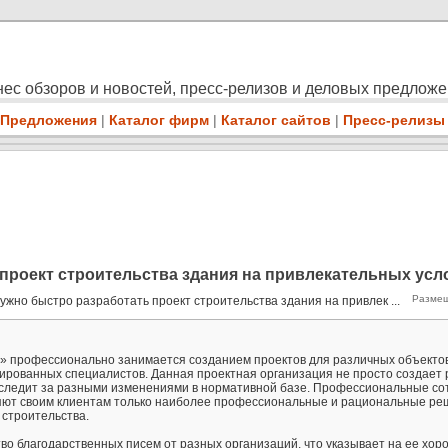
ес обзоров и новостей, пресс-релизов и деловых предлож
Предложения
|
Каталог фирм
|
Каталог сайтов
|
Пресс-релизы
проект строительства здания на привлекательных усл
Размещ
ужно быстро разработать проект строительства здания на привлек ...
» профессионально занимается созданием проектов для различных объектов
ированных специалистов. Данная проектная организация не просто создает 
а следит за разными изменениями в нормативной базе. Профессиональные со
яют своим клиентам только наиболее профессиональные и рациональные ре
 строительства.
о благодарственных писем от разных организаций, что указывает на ее хо