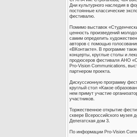
Дни культурного наследия в фо
постоянные классические экспоз
фестивалю.
Помимо выставок «Студенчески
ценность произведений молодог
самим определить художестве
авторов с помощью голосовани
«ВКонтакте». В программе такж
концерты, круглые столы и лек
продюсеров фестиваля АНО «Со
Pro-Vision Communications, в
партнером проекта.
Дискуссионную программу фести
круглый стол «Какое образовани
нем примут участие организато
участников.
Торжественное открытие фестив
сквере Всероссийского музея д
Делегатская дом 3.
По информации Pro-Vision Comm