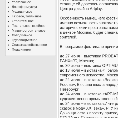
Упаковочное
столице ей довелось организов
Для сферы услуг
Центра дизайна Artplay.
Медицинское
Газовое, топливное
Особенность нынешнего фестива
Строительное
именно возможность знакомств
Текстильное, швейное
историческими пространствами
Машиностроительное
в центре Москвы, будет специ
Холодильное
зрителей.
Грузоподъемное
Сельскохозяйственное
В программе фестивале приним
Подшипники
до 27 июня – выставка PROBA
РАНХиГС, Москва;
до 30 июня – выставка OPTIM
до 13 июля – выставка «Прело
современного искусства, Москв
до 24 июля – выставка «Велик
России», Высшая школа народн
Петербург;
до 24 июля – выставка «АРТ
художественно-промышленный и
до 24 июля – выставка «Интег
сказок в моду ХХI века», РГУ и
До конца лета к проекту присо
СГХПА им. Строганова, чья вы