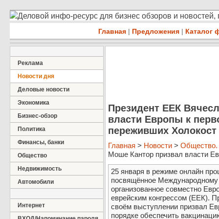
Деловой инфо-ресурс для бизнес обзоров и новостей,
Главная
|
Предложения
|
Каталог 
Реклама
Новости дня
Деловые новости
Экономика
Президент ЕЕК Вячес
Бизнес-обзор
власти Европы к перв
переживших Холокост
Политика
Финансы, банки
Главная
>
Новости
>
Общество.
Моше Кантор призвал власти Евр
Общество
Недвижимость
25 января в режиме онлайн пр
посвящённое Международному 
Автомобили
организованное совместно Евр
еврейским конгрессом (ЕЕК). 
Интернет
своём выступлении призвал Ев
порядке обеспечить вакцинаци
ВХОД/Напоминание пароля