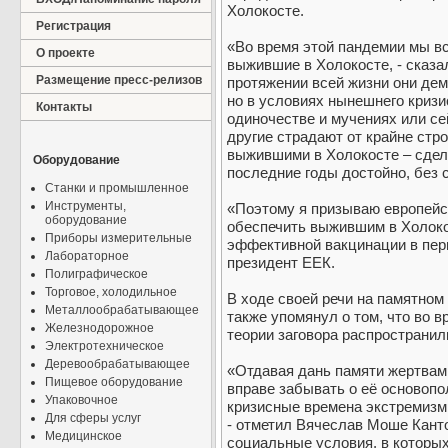
Холокосте.
Регистрация
«Во время этой пандемии мы вс
О проекте
выжившие в Холокосте, - сказа
Размещение пресс-релизов
протяжении всей жизни они де
но в условиях нынешнего кризи
Контакты
одиночестве и мучениях или се
другие страдают от крайне стр
выжившими в Холокосте – сдела
Оборудование
последние годы достойно, без с
Станки и промышленное
Инструменты,
«Поэтому я призываю европейс
оборудование
обеспечить выжившим в Холоко
Приборы измерительные
эффективной вакцинации в пер
Лабораторное
президент ЕЕК.
Полиграфическое
Торговое, холодильное
В ходе своей речи на памятно
Металлообрабатывающее
также упомянул о том, что во 
Железнодорожное
теории заговора распространил
Электротехническое
Деревообрабатывающее
«Отдавая дань памяти жертвам 
Пищевое оборудование
вправе забывать о её основопо
Упаковочное
кризисные времена экстремизм
Для сферы услуг
- отметил Вячеслав Моше Канто
Медицинское
социальные условия, в которы