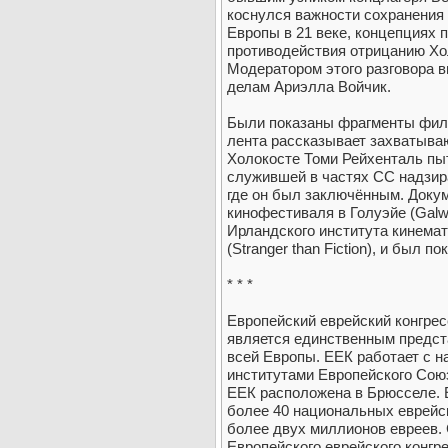
коснулся важности сохранения 
Европы в 21 веке, концепциях 
противодействия отрицанию Хо
Модератором этого разговора 
делам Ариэлла Войчик.
Были показаны фрагменты фильм
лента рассказывает захватыва
Холокосте Томи Рейхенталь пы
служившей в частях СС надзира
где он был заключённым. Док
кинофестиваля в Голуэйе (Galw
Ирландского института кинема
(Stranger than Fiction), и был 
* * *
Европейский еврейский конгрес
является единственным предст
всей Европы. ЕЕК работает с 
институтами Европейского Сою
ЕЕК расположена в Брюсселе. 
более 40 национальных еврейс
более двух миллионов евреев.
Европейского еврейского конгр