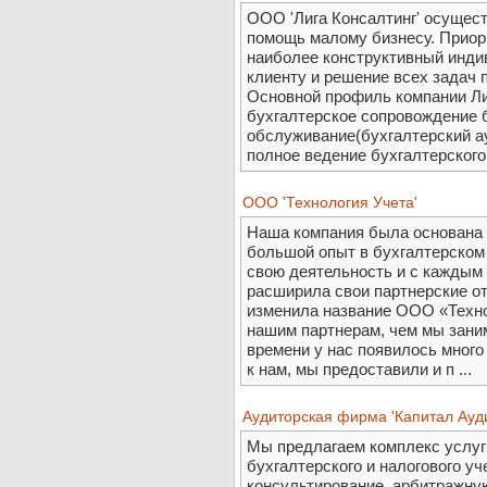
ООО 'Лига Консалтинг' осущес
помощь малому бизнесу. Приори
наиболее конструктивный инд
клиенту и решение всех задач
Основной профиль компании Лиг
бухгалтерское сопровождение б
обслуживание(бухгалтерский а
полное ведение бухгалтерского 
ООО 'Технология Учета'
Наша компания была основана 
большой опыт в бухгалтерском 
свою деятельность и с каждым 
расширила свои партнерские от
изменила название ООО «Техно
нашим партнерам, чем мы зани
времени у нас появилось много
к нам, мы предоставили и п ...
Аудиторская фирма 'Капитал Аудит
Мы предлагаем комплекс услуг:
бухгалтерского и налогового уч
консультирование, арбитражну