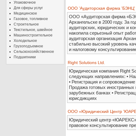
Упаковочное
Для сферы услуг
ООО 'Аудиторская фирма 'БЭНЦ'
Медицинское
ООО «Аудиторская фирма «БЭНЦ
Газовое, топливное
Архангельске в 2000 году. За г
Строительное
аудиторских, юридических и ко
Текстильное, швейное
накопила серьезный опыт рабо
Машиностроительное
аудиторская организация Арха
Холодильное
стабильно высокий уровень кач
Грузоподъемное
и налоговому консультировани
Сельскохозяйственное
Подшипники
Right Solutions Ltd.
Юридическая компания Right Sol
следующих направлениях: • На
• Регистрация и сопровождение
Продажа готовых иностранных 
зарубежных банках • Регистрац
юрисдикциях
ООО «Юридический Центр 'ЮАРЕ
Юридический центр «ЮАРЕКС» 
правовое консультирование пр