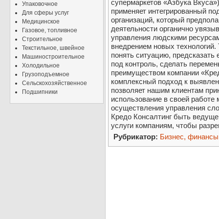
супермаркетов «Азбука Вкуса»)
Упаковочное
применяет интегрированный по
Для сферы услуг
организаций, который предполаг
Медицинское
деятельности органично увязы
Газовое, топливное
управления людскими ресурсам
Строительное
внедрением новых технологий.
Текстильное, швейное
понять ситуацию, предсказать 
Машиностроительное
под контроль, сделать переме
Холодильное
преимуществом компании «Кред
Грузоподъемное
комплексный подход к выявлен
Сельскохозяйственное
позволяет нашим клиентам при
Подшипники
использование в своей работе
осуществления управления сло
Кредо Консалтинг быть ведуще
услуги компаниям, чтобы разр
Рубрикатор:
Бизнес, финансы