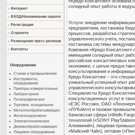
«Кредо Консалтинг» основана
солидный опыт работы в ведущ
Интернет
ВХОД/Напоминание пароля
Услуги: внедрение информацио
Регистрация
предприятием, постановка бюд
О проекте
процессов, разработка стратег
управленческого учета, постан
Размещение пресс-релизов
постановка системы междунаро
Контакты
Компания «Кредо Консалтинг» 
имеющими солидный опыт рабо
российских консалтинговых ком
Оборудование
экономики, с целью предоставл
консультирования и информаци
Станки и промышленное
Кредо Консалтинг – это специ
Инструменты,
уникальный успешный опыт раб
оборудование
управленческого консультиров
Приборы измерительные
Специалисты Кредо Консалтинг
Лабораторное
консультационных услуг в таки
Полиграфическое
«ЕЭС России», ОАО «Ленэнерго
Торговое, холодильное
«ЛУКойл») и газовая промышле
Металлообрабатывающее
банковская сфера («Wells Farg
Железнодорожное
технологий («SONY PlayStation
Электротехническое
Алюминий»), пищевая промышл
Деревообрабатывающее
«Майский Чай»), оптовая («Пент
Пищевое оборудование