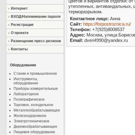
цветов и вариантов отделки: о
утепленных, антивандальных, 
Интернет
терморазрывом.
ВХОД/Напоминание пароля
Контактное лицо:
Анна
Сайт:
https://forpostroznica.ru/
Регистрация
Телефон:
+7(925)8008537
О проекте
Адрес:
Москва, улица Борисовс
Email:
dveri4990@yandex.ru
Размещение пресс-релизов
Контакты
Оборудование
Станки и промышленное
Инструменты,
оборудование
Приборы измерительные
Лабораторное
Полиграфическое
Торговое, холодильное
Металлообрабатывающее
Железнодорожное
Электротехническое
Деревообрабатывающее
Пищевое оборудование