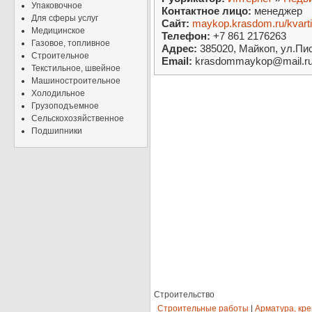
Упаковочное
Контактное лицо:
менеджер
Для сферы услуг
Сайт:
maykop.krasdom.ru/kvarti
Медицинское
Телефон:
+7 861 2176263
Газовое, топливное
Адрес:
385020, Майкоп, ул.Пио
Строительное
Email:
krasdommaykop@mail.r
Текстильное, швейное
Машиностроительное
Холодильное
Грузоподъемное
Сельскохозяйственное
Подшипники
Строительство
Строительные работы
|
Арматура, кр