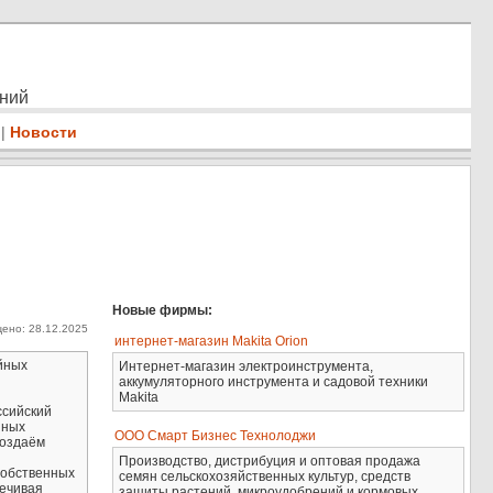
ений
|
Новости
Новые фирмы:
ено: 28.12.2025
интернет-магазин Makita Orion
йных
Интернет-магазин электроинструмента,
аккумуляторного инструмента и садовой техники
Makita
сийский
йных
ООО Смарт Бизнес Технолоджи
создаём
Производство, дистрибуция и оптовая продажа
собственных
семян сельскохозяйственных культур, средств
ечивая
защиты растений, микроудобрений и кормовых