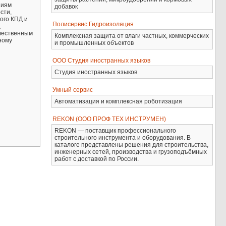
ниям
добавок
сти,
ого КПД и
Полисервис Гидроизоляция
,
ачественным
Комплексная защита от влаги частных, коммерческих
ному
и промышленных объектов
ООО Студия иностранных языков
Студия иностранных языков
Умный сервис
Автоматизация и комплексная роботизация
REKON (ООО ПРОФ ТЕХ ИНСТРУМЕН)
REKON — поставщик профессионального
строительного инструмента и оборудования. В
каталоге представлены решения для строительства,
инженерных сетей, производства и грузоподъёмных
работ с доставкой по России.