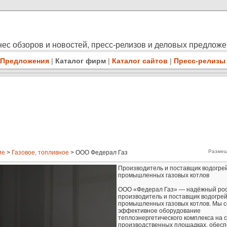
ес обзоров и новостей, пресс-релизов и деловых предлож
Предложения
|
Каталог фирм
|
Каталог сайтов
|
Пресс-релизы
Размещ
ие
>
Газовое, топливное
> ООО Федерал Газ
Производитель и поставщик водогре
промышленных газовых котлов
ООО «Федерал Газ» — надёжный рос
производитель и поставщик водогре
промышленных газовых котлов. Мы 
эффективное оборудование
теплоэнергетического комплекса на 
производственных площадках, обесп