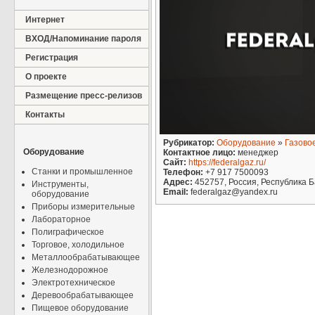
Интернет
ВХОД/Напоминание пароля
Регистрация
О проекте
Размещение пресс-релизов
Контакты
Рубрикатор:
Оборудование
»
Газово
Оборудование
Контактное лицо:
менеджер
Сайт:
https://federalgaz.ru/
Станки и промышленное
Телефон:
+7 917 7500093
Адрес:
452757, Россия, Республика Б
Инструменты,
Email:
federalgaz@yandex.ru
оборудование
Приборы измерительные
Лабораторное
Полиграфическое
Торговое, холодильное
Металлообрабатывающее
Железнодорожное
Электротехническое
Деревообрабатывающее
Пищевое оборудование