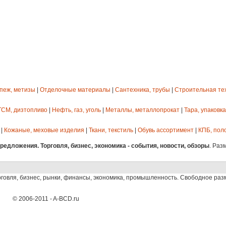
епеж, метизы
|
Отделочные материалы
|
Сантехника, трубы
|
Строительная те
ГСМ, дизтопливо
|
Нефть, газ, уголь
|
Металлы, металлопрокат
|
Тара, упаковка
|
Кожаные, меховые изделия
|
Ткани, текстиль
|
Обувь ассортимент
|
КПБ, пол
едложения. Торговля, бизнес, экономика - события, новости, обзоры
. Раз
рговля, бизнес, рынки, финансы, экономика, промышленность. Свободное ра
© 2006-2011 - A-BCD.ru