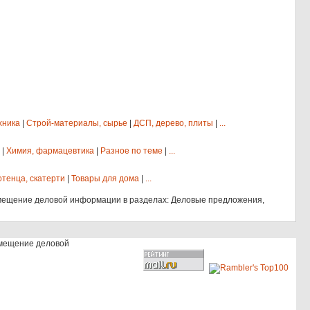
хника
|
Строй-материалы, сырье
|
ДСП, дерево, плиты
|
...
|
Химия, фармацевтика
|
Разное по теме
|
...
отенца, скатерти
|
Товары для дома
|
...
мещение деловой информации в разделах: Деловые предложения,
змещение деловой