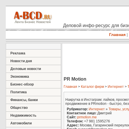
Деловой инфо-ресурс для бизн
Главная
|
Реклама
Новости дня
Деловые новости
Экономика
PR Motion
Бизнес-обзор
Главная
>
Каталог фирм
>
Интернет
>
Политика
Накрутка в Инстаграм: лайков, просмо
Финансы, банки
продвижение в PRmotion - быстро, без
Общество
Рубрикатор:
Интернет
»
Товары, усл
Контактное лицо:
Дмитрий
Недвижимость
Сайт:
prmotion.me
Телефон:
+7 981 1595276
Автомобили
Адрес:
Москва, Гагаринский переулок