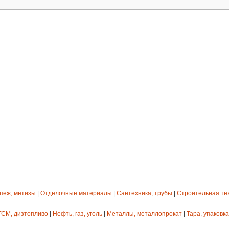
епеж, метизы
|
Отделочные материалы
|
Сантехника, трубы
|
Строительная те
ГСМ, дизтопливо
|
Нефть, газ, уголь
|
Металлы, металлопрокат
|
Тара, упаковка