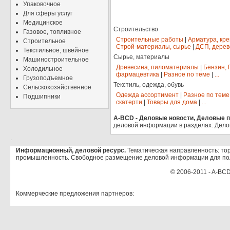
Упаковочное
Для сферы услуг
Медицинское
Строительство
Газовое, топливное
Строительные работы
|
Арматура, кр
Строительное
Строй-материалы, сырье
|
ДСП, дерев
Текстильное, швейное
Сырье, материалы
Машиностроительное
Древесина, пиломатериалы
|
Бензин, 
Холодильное
фармацевтика
|
Разное по теме
|
...
Грузоподъемное
Текстиль, одежда, обувь
Сельскохозяйственное
Одежда ассортимент
|
Разное по теме
Подшипники
скатерти
|
Товары для дома
|
...
A-BCD - Деловые новости, Деловые пр
деловой информации в разделах: Дело
.
Информационный, деловой ресурс.
Тематическая направленность: тор
промышленность. Свободное размещение деловой информации для по
© 2006-2011 - A-BCD
Коммерческие предложения партнеров: