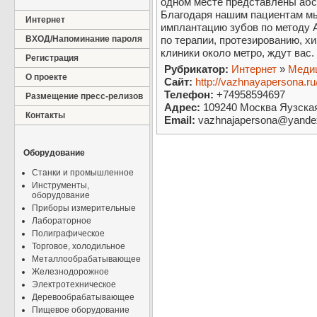
одном месте представлены абс
Благодаря нашим пациентам мы
Интернет
имплантацию зубов по методу Al
ВХОД/Напоминание пароля
по терапии, протезированию, хи
клиники около метро, ждут вас.
Регистрация
Рубрикатор:
Интернет
»
Медиц
О проекте
Сайт:
http://vazhnayapersona.ru
Телефон:
+74958594697
Размещение пресс-релизов
Адрес:
109240 Москва Яузская у
Контакты
Email:
vazhnajapersona@yande
Оборудование
Станки и промышленное
Инструменты,
оборудование
Приборы измерительные
Лабораторное
Полиграфическое
Торговое, холодильное
Металлообрабатывающее
Железнодорожное
Электротехническое
Деревообрабатывающее
Пищевое оборудование