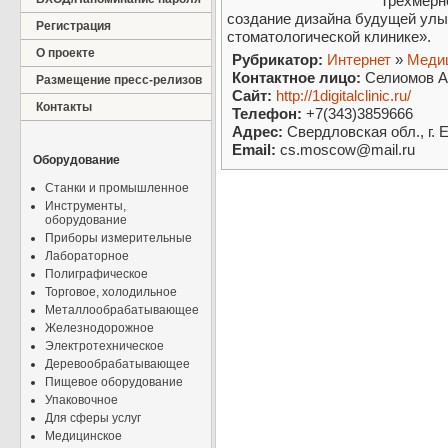
Трехмерн
создание дизайна будущей улы
Регистрация
стоматологической клинике».
О проекте
Рубрикатор:
Интернет
»
Медиц
Контактное лицо:
Селиомов А
Размещение пресс-релизов
Сайт:
http://1digitalclinic.ru/
Контакты
Телефон:
+7(343)3859666
Адрес:
Свердловская обл., г. 
Email:
cs.moscow@mail.ru
Оборудование
Станки и промышленное
Инструменты,
оборудование
Приборы измерительные
Лабораторное
Полиграфическое
Торговое, холодильное
Металлообрабатывающее
Железнодорожное
Электротехническое
Деревообрабатывающее
Пищевое оборудование
Упаковочное
Для сферы услуг
Медицинское