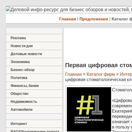
Деловой инфо-ресурс для бизнес обзоров и новостей,
Главная
|
Предложения
|
Каталог 
Реклама
Новости дня
Деловые новости
Экономика
Первая цифровая стом
Бизнес-обзор
Главная
>
Каталог фирм
>
Интер
Политика
цифровая стоматологическая кли
Финансы, банки
Стоматол
Общество
«Цифрова
Недвижимость
современ
Автомобили
Екатерин
переведе
означает 
Интернет
в пользу
ВХОД/Напоминание пароля