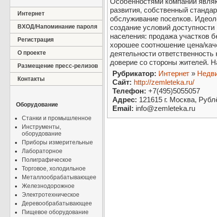
Особенностями компании являю
развития, собственный стандар
Интернет
обслуживание поселков. Идеол
ВХОД/Напоминание пароля
создание условий доступности 
населения: продажа участков б
Регистрация
хорошее соотношение цена/кач
О проекте
деятельности ответственность
доверие со стороны жителей. 
Размещение пресс-релизов
Рубрикатор:
Интернет
»
Недв
Контакты
Сайт:
http://zemleteka.ru/
Телефон:
+7(495)5055057
Адрес:
121615 г. Москва, Рублё
Оборудование
Email:
info@zemleteka.ru
Станки и промышленное
Инструменты,
оборудование
Приборы измерительные
Лабораторное
Полиграфическое
Торговое, холодильное
Металлообрабатывающее
Железнодорожное
Электротехническое
Деревообрабатывающее
Пищевое оборудование