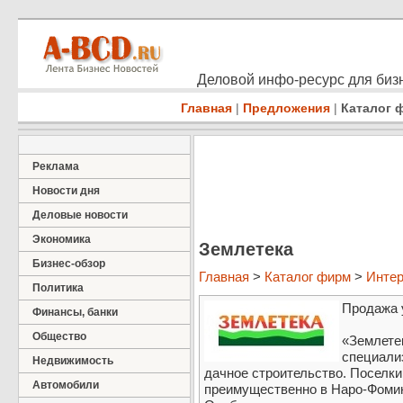
Деловой инфо-ресурс для бизн
Главная
|
Предложения
|
Каталог 
Реклама
Новости дня
Деловые новости
Экономика
Землетека
Бизнес-обзор
Главная
>
Каталог фирм
>
Интер
Политика
Продажа 
Финансы, банки
Общество
«Землете
специали
Недвижимость
дачное строительство. Поселк
Автомобили
преимущественно в Наро-Фомин