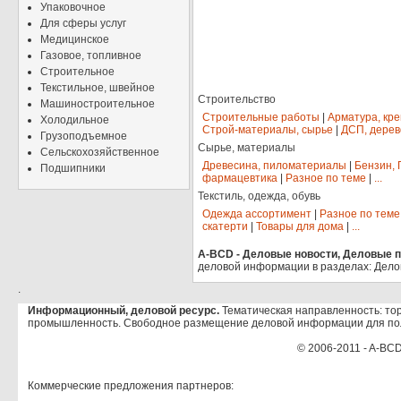
Упаковочное
Для сферы услуг
Медицинское
Газовое, топливное
Строительное
Текстильное, швейное
Строительство
Машиностроительное
Строительные работы
|
Арматура, кр
Холодильное
Строй-материалы, сырье
|
ДСП, дерев
Грузоподъемное
Сырье, материалы
Сельскохозяйственное
Древесина, пиломатериалы
|
Бензин, 
Подшипники
фармацевтика
|
Разное по теме
|
...
Текстиль, одежда, обувь
Одежда ассортимент
|
Разное по теме
скатерти
|
Товары для дома
|
...
A-BCD - Деловые новости, Деловые пр
деловой информации в разделах: Дело
.
Информационный, деловой ресурс.
Тематическая направленность: тор
промышленность. Свободное размещение деловой информации для по
© 2006-2011 - A-BCD
Коммерческие предложения партнеров: