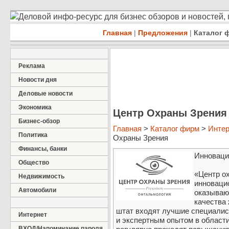
Деловой инфо-ресурс для бизнес обзоров и новостей,
Главная
|
Предложения
|
Каталог 
Реклама
Новости дня
Деловые новости
Экономика
Центр Охраны Зрения
Бизнес-обзор
Главная
>
Каталог фирм
>
Интер
Политика
Охраны Зрения
Финансы, банки
Инноваци
Общество
«Центр о
Недвижимость
инноваци
Автомобили
оказываю
качества 
штат входят лучшие специалис
Интернет
и экспертным опытом в област
ВХОД/Напоминание пароля