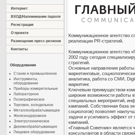
Интернет
ВХОД/Напоминание пароля
Регистрация
О проекте
Коммуникационное агентство сп
реализации PR-стратегий.
Размещение пресс-релизов
Контакты
Коммуникационное агентство «
2002 году сегодня специализир
стратегий.
Оборудование
Основные направления работы 
маркетинговые, социологическ
Станки и промышленное
аналитика, работа со СМИ, Dig
Инструменты,
оборудование
маркетинг.
Приборы измерительные
Ключевым преимуществом комп
Лабораторное
широкие возможности работы в 
Полиграфическое
специальных мероприятий, ин
Торговое, холодильное
кампаний. Собственная база эк
Металлообрабатывающее
социологов) позволяет наилуч
Железнодорожное
задачи и усиливать эффект о
Электротехническое
кампаний.
Деревообрабатывающее
«Главный Советник» является 
Пищевое оборудование
консультантов в области связе