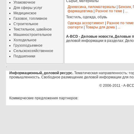
Сырье, материалы
Упаковочное
Древесина, пиломатериалы
|
Бензин, 
Для сферы услуг
фармацевтика
|
Разное по теме
|
...
Медицинское
Текстиль, одежда, обувь
Газовое, топливное
Одежда ассортимент
|
Разное по теме
Строительное
скатерти
|
Товары для дома
|
...
Текстильное, швейное
Машиностроительное
A-BCD - Деловые новости, Деловые пр
Холодильное
деловой информации в разделах: Дело
Грузоподъемное
Сельскохозяйственное
Подшипники
.
Информационный, деловой ресурс.
Тематическая направленность: тор
промышленность. Свободное размещение деловой информации для по
© 2006-2011 - A-BCD
Коммерческие предложения партнеров: