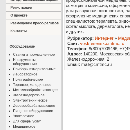
профессиональной медицины. 
осмотры и комиссии, оформлен
Регистрация
ультразвуковая диагностика, л
О проекте
оформление медицинских справ
специалистов: терапевта, эндок
Размещение пресс-релизов
офтальмолога, дерматолога, не
Контакты
и других.
Рубрикатор:
Интернет
»
Медиц
Сайт:
voskresensk.cmtmc.ru
Оборудование
Телефон:
8(800)7009496, +7(4
Адрес:
140200, Московская обл.
Станки и промышленное
Железнодорожная, 2
Инструменты,
оборудование
Email:
mail@cmtmc.ru
Приборы измерительные
Лабораторное
Полиграфическое
Торговое, холодильное
Металлообрабатывающее
Железнодорожное
Электротехническое
Деревообрабатывающее
Пищевое оборудование
Упаковочное
Для сферы услуг
Медицинское