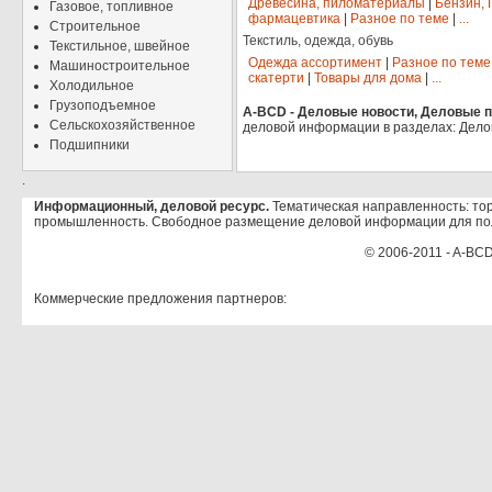
Древесина, пиломатериалы
|
Бензин, 
Газовое, топливное
фармацевтика
|
Разное по теме
|
...
Строительное
Текстиль, одежда, обувь
Текстильное, швейное
Одежда ассортимент
|
Разное по теме
Машиностроительное
скатерти
|
Товары для дома
|
...
Холодильное
Грузоподъемное
A-BCD - Деловые новости, Деловые пр
Сельскохозяйственное
деловой информации в разделах: Дело
Подшипники
.
Информационный, деловой ресурс.
Тематическая направленность: тор
промышленность. Свободное размещение деловой информации для по
© 2006-2011 - A-BCD
Коммерческие предложения партнеров: