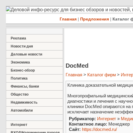
Деловой инфо-ресурс для бизнес обзоров и новостей,
Главная
|
Предложения
|
Каталог 
Реклама
Новости дня
Деловые новости
Экономика
DocMed
Бизнес-обзор
Главная
>
Каталог фирм
>
Интер
Политика
Клиника доказательной медици
Финансы, банки
Общество
Многопрофильный медицинский
диагностики и лечения с научн
Недвижимость
клиники DocMed опираются на 
Автомобили
исключает назначение неэффек
Рубрикатор:
Интернет
»
Медиц
Контактное лицо:
Менеджер
Интернет
Сайт:
https://docmed.ru/
ВХОД/Напоминание пароля