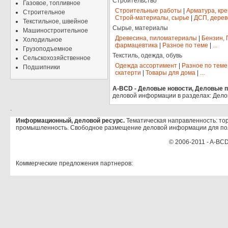
Строительство
Газовое, топливное
Строительные работы
|
Арматура, кр
Строительное
Строй-материалы, сырье
|
ДСП, дерев
Текстильное, швейное
Сырье, материалы
Машиностроительное
Древесина, пиломатериалы
|
Бензин, 
Холодильное
фармацевтика
|
Разное по теме
|
...
Грузоподъемное
Текстиль, одежда, обувь
Сельскохозяйственное
Одежда ассортимент
|
Разное по теме
Подшипники
скатерти
|
Товары для дома
|
...
A-BCD - Деловые новости, Деловые пр
деловой информации в разделах: Дело
.
Информационный, деловой ресурс.
Тематическая направленность: тор
промышленность. Свободное размещение деловой информации для по
© 2006-2011 - A-BCD
Коммерческие предложения партнеров: