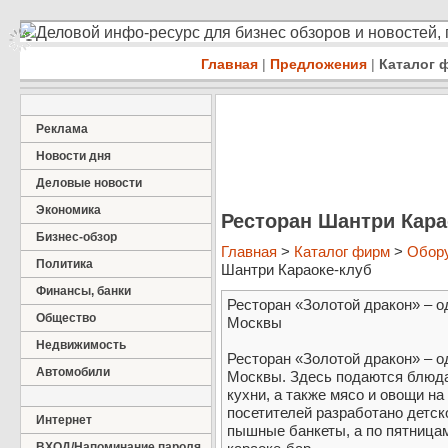
Деловой инфо-ресурс для бизнес обзоров и новостей,
Главная
|
Предложения
|
Каталог 
Реклама
Новости дня
Деловые новости
Экономика
Ресторан Шантри Кара
Бизнес-обзор
Главная
>
Каталог фирм
>
Обор
Политика
Шантри Караоке-клуб
Финансы, банки
Ресторан «Золотой дракон» – о
Общество
Москвы
Недвижимость
Ресторан «Золотой дракон» – о
Автомобили
Москвы. Здесь подаются блюда 
кухни, а также мясо и овощи н
посетителей разработано детск
Интернет
пышные банкеты, а по пятницам
ВХОД/Напоминание пароля