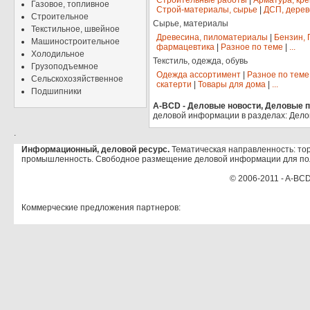
Строительные работы
|
Арматура, кр
Газовое, топливное
Строй-материалы, сырье
|
ДСП, дерев
Строительное
Сырье, материалы
Текстильное, швейное
Древесина, пиломатериалы
|
Бензин, 
Машиностроительное
фармацевтика
|
Разное по теме
|
...
Холодильное
Текстиль, одежда, обувь
Грузоподъемное
Одежда ассортимент
|
Разное по теме
Сельскохозяйственное
скатерти
|
Товары для дома
|
...
Подшипники
A-BCD - Деловые новости, Деловые пр
деловой информации в разделах: Дело
.
Информационный, деловой ресурс.
Тематическая направленность: тор
промышленность. Свободное размещение деловой информации для по
© 2006-2011 - A-BCD
Коммерческие предложения партнеров: