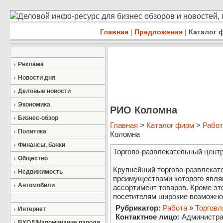
Деловой инфо-ресурс для бизнес обзоров и новостей,
Главная
|
Предложения
|
Каталог 
Реклама
Новости дня
Деловые новости
Экономика
РИО Коломна
Бизнес-обзор
Главная
>
Каталог фирм
>
Работ
Политика
Коломна
Финансы, банки
Торгово-развлекательный цент
Общество
Крупнейший торгово-развлекат
Недвижимость
преимуществами которого явля
Автомобили
ассортимент товаров. Кроме эт
посетителям широкие возможно
Рубрикатор:
Работа
»
Торговл
Интернет
Контактное лицо:
Администра
ВХОД/Напоминание пароля