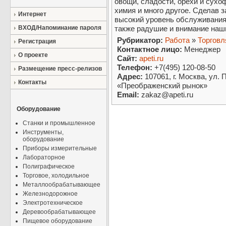
овощи, сладости, орехи и сухо
химия и много другое. Сделав з
Интернет
высокий уровень обслуживания
ВХОД/Напоминание пароля
также радушие и внимание наш
Рубрикатор:
Работа
»
Торговл
Регистрация
Контактное лицо:
Менеджер
О проекте
Сайт:
apeti.ru
Телефон:
+7(495) 120-08-50
Размещение пресс-релизов
Адрес:
107061, г. Москва, ул. 
Контакты
«Преображенский рынок»
Email:
zakaz@apeti.ru
Оборудование
Станки и промышленное
Инструменты,
оборудование
Приборы измерительные
Лабораторное
Полиграфическое
Торговое, холодильное
Металлообрабатывающее
Железнодорожное
Электротехническое
Деревообрабатывающее
Пищевое оборудование