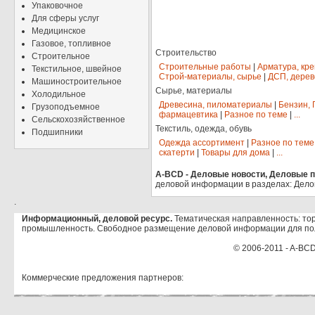
Упаковочное
Для сферы услуг
Медицинское
Газовое, топливное
Строительство
Строительное
Строительные работы
|
Арматура, кр
Текстильное, швейное
Строй-материалы, сырье
|
ДСП, дерев
Машиностроительное
Сырье, материалы
Холодильное
Древесина, пиломатериалы
|
Бензин, 
Грузоподъемное
фармацевтика
|
Разное по теме
|
...
Сельскохозяйственное
Текстиль, одежда, обувь
Подшипники
Одежда ассортимент
|
Разное по теме
скатерти
|
Товары для дома
|
...
A-BCD - Деловые новости, Деловые пр
деловой информации в разделах: Дело
.
Информационный, деловой ресурс.
Тематическая направленность: тор
промышленность. Свободное размещение деловой информации для по
© 2006-2011 - A-BCD
Коммерческие предложения партнеров: