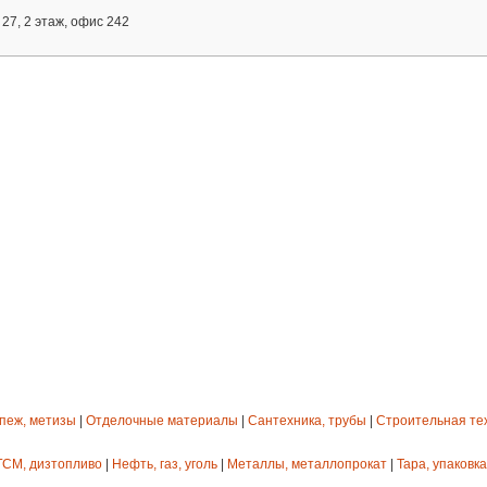
27, 2 этаж, офис 242
епеж, метизы
|
Отделочные материалы
|
Сантехника, трубы
|
Строительная те
ГСМ, дизтопливо
|
Нефть, газ, уголь
|
Металлы, металлопрокат
|
Тара, упаковка