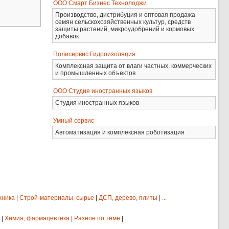
ООО Смарт Бизнес Технолоджи
Производство, дистрибуция и оптовая продажа
семян сельскохозяйственных культур, средств
защиты растений, микроудобрений и кормовых
добавок
Полисервис Гидроизоляция
Комплексная защита от влаги частных, коммерческих
и промышленных объектов
ООО Студия иностранных языков
Студия иностранных языков
Умный сервис
Автоматизация и комплексная роботизация
хника
|
Строй-материалы, сырье
|
ДСП, дерево, плиты
|
...
|
Химия, фармацевтика
|
Разное по теме
|
...