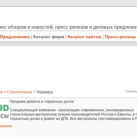
ес обзоров и новостей, пресс-релизов и деловых предлож
Предложения
|
Каталог фирм
|
Каталог сайтов
|
Пресс-релизы
Размещ
ие
>
Строительное
> Терравуд
Продажа декинга и террасных досок.
Специализация компании - реализация современных, инновационных
строительных материалов лучших производителей России и Европы, в ч
террасные доски и декинг из ДПК. Все материалы сертифицированы в Р
ельное