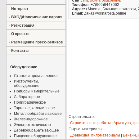
Сайт:
http://oknarosta.online/
Телефон:
+7(906)6447062
Интернет
Адрес:
г.Москва, Большая почтовая, 2
Email:
Zakaz@oknarosta.online
ВХОД/Напоминание пароля
Регистрация
О проекте
Размещение пресс-релизов
Контакты
Оборудование
Станки и промышленное
Инструменты,
оборудование
Приборы измерительные
Лабораторное
Полиграфическое
Торговое, холодильное
Металлообрабатывающее
Строительство
Железнодорожное
Строительные работы
|
Арматура, кр
Электротехническое
Сырье, материалы
Деревообрабатывающее
Древесина, пиломатериалы
|
Бензин, 
Пищевое оборудование