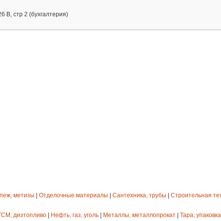
6 В, стр 2 (бухгалтерия)
епеж, метизы
|
Отделочные материалы
|
Сантехника, трубы
|
Строительная те
ГСМ, дизтопливо
|
Нефть, газ, уголь
|
Металлы, металлопрокат
|
Тара, упаковка