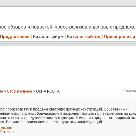
ес обзоров и новостей, пресс-релизов и деловых предлож
Предложения
|
Каталог фирм
|
Каталог сайтов
|
Пресс-релизы
Размещ
ие
>
Строительное
> ОКНА РОСТА
 по производству и продаже светопрозрачных конструкций. Собственный
енным европейским оборудованием позволяет осуществлять контроль на каж
окого качества продукции и комплектующих. Компания предлагает широкий а
ева. Возможно производство нестандартных конфигураций.
ельное
Татьяна